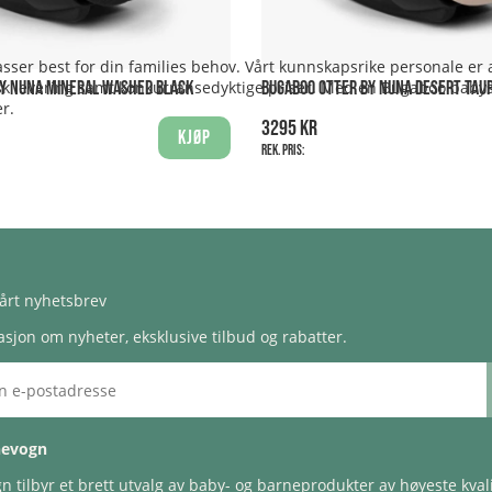
ser best for din families behov. Vårt kunnskapsrike personale er al
å rask levering samt konkurransedyktige priser. Med en Bugaboo baby
Y NUNA MINERAL WASHED BLACK
BUGABOO OTTER BY NUNA DESERT TAU
r.
3295 kr
Kjøp
Rek. pris:
årt nyhetsbrev
sjon om nyheter, eksklusive tilbud og rabatter.
nevogn
 tilbyr et brett utvalg av baby- og barneprodukter av høyeste kvali