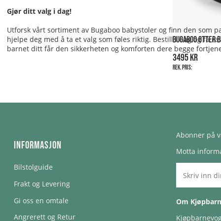
Gjør ditt valg i dag!
Utforsk vårt sortiment av Bugaboo babystoler og finn den som pas
hjelpe deg med å ta et valg som føles riktig. Bestill i dag og f
BUGABOO OTTER B
barnet ditt får den sikkerheten og komforten dere begge fortjene
3495 kr
Rek. pris:
Abonner på v
Informasjon
Motta informa
Bilstolguide
Frakt og Levering
Gi oss en omtale
Om Kjøpbar
Angrerett og Retur
Kjøpbarnevogn