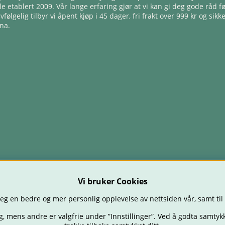
e etablert 2009. Vår lange erfaring gjør at vi kan gi deg gode råd f
lvfølgelig tilbyr vi åpent kjøp i 45 dager, fri frakt over 999 kr og sikk
na.
Vi bruker Cookies
eg en bedre og mer personlig opplevelse av nettsiden vår, samt til
g, mens andre er valgfrie under ”Innstillinger”. Ved å godta samtykk