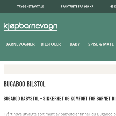
TRYGGHETSAVTALE
FRAKTFRITT FRA 999 KR
45 
BARNEVOGNER
BILSTOLER
BABY
SPISE & MATE
Bugaboo Bilstol
Bugaboo babystol – Sikkerhet og komfort for barnet d
I vårt nøye utvalgte sortiment av babystoler finner du Bugaboo 