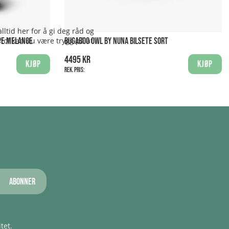
ltid her for å gi deg råd og
stol kan du være trygg på at
PE MELANGE
BUGABOO OWL BY NUNA BILSETE SORT
4495 kr
Kjøp
Kjøp
Rek. pris:
Abonner
tet.