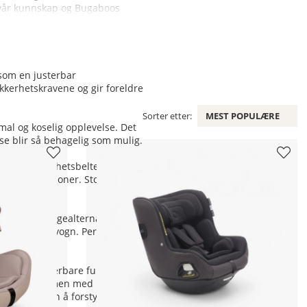
d vår kunnskap og Bugaboos
som en justerbar
ikkerhetskravene og gir foreldre
Sorter etter:
MEST POPULÆRE
al og koselig opplevelse. Det
ise blir så behagelig som mulig.
s egne sikkerhetsbelte. Med
eilinstallasjoner. Stolen er
elegante fargealternativer, slik
il til barnevogn. Perfekt for
ed sine justerbare funksjoner
rerte solskjermen med UPF 50+
 oppsyn uten å forstyrre.