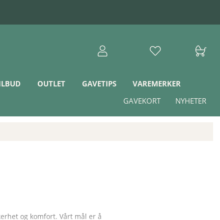
ILBUD
OUTLET
GAVETIPS
VAREMERKER
GAVEKORT
NYHETER
erhet og komfort. Vårt mål er å