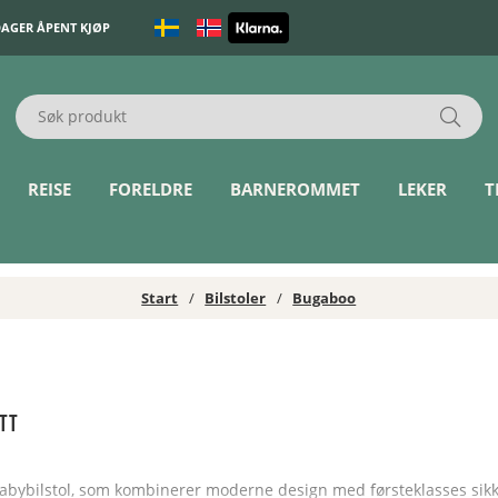
DAGER ÅPENT KJØP
REISE
FORELDRE
BARNEROMMET
LEKER
T
Start
Bilstoler
Bugaboo
itt
babybilstol, som kombinerer moderne design med førsteklasses sikk