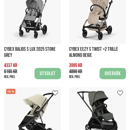
CYBEX BALIOS S LUX 2025 STONE
CYBEX EEZY S TWIST +2 TRILLE
GREY
ALMOND BEIGE
4337 kr
3995 kr
6195 kr
4899 kr
Utsolgt
Overvåk
Rek. pris:
Rek. pris:
15