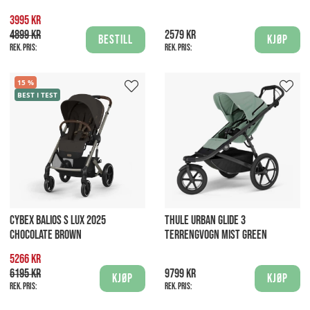
3995 kr
4899 kr
2579 kr
Bestill
Kjøp
Rek. pris:
Rek. pris:
15
BEST I TEST
CYBEX BALIOS S LUX 2025
THULE URBAN GLIDE 3
CHOCOLATE BROWN
TERRENGVOGN MIST GREEN
5266 kr
6195 kr
9799 kr
Kjøp
Kjøp
Rek. pris:
Rek. pris: