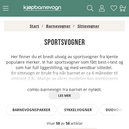
Start
Barnevogner
Sittevogner
Sportsvogner
Her finner du et bredt utvalg av sportsvogner fra kjente
populære merker. Vi har sportsvogner som fått best-i-test og
som har full liggestilling, og med vendbar sittedel.
En sittevogn
er brukt
fra
når barnet
er ca 6
måneder til
omtrent 3 år.
Mange av våres modeller
kan kombineres
med
liggedel
hvis du
ønsker å bruke den som duo- eller
combi-barnevogn
fra
barnet er
nyfødt
.
BARNEVOGNSPAKKER
SYKKELVOGNER
DUOVOGNER
Visar
58
av
58
artiklar