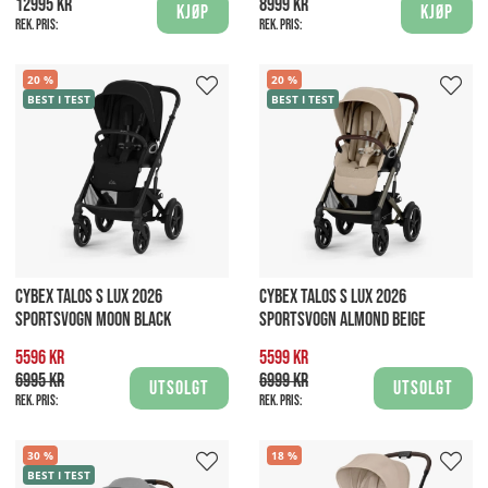
12995 kr
8999 kr
Kjøp
Kjøp
Rek. pris:
Rek. pris:
20
20
BEST I TEST
BEST I TEST
CYBEX TALOS S LUX 2026
CYBEX TALOS S LUX 2026
SPORTSVOGN MOON BLACK
SPORTSVOGN ALMOND BEIGE
5596 kr
5599 kr
6995 kr
6999 kr
Utsolgt
Utsolgt
Rek. pris:
Rek. pris:
30
18
BEST I TEST