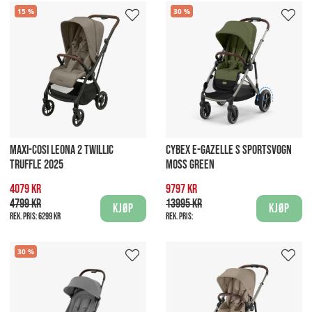
15
30
MAXI-COSI LEONA 2 TWILLIC
CYBEX E-GAZELLE S SPORTSVOGN
TRUFFLE 2025
MOSS GREEN
4079 kr
9797 kr
4799 kr
13995 kr
Kjøp
Kjøp
Rek. pris:
6299 kr
Rek. pris:
30