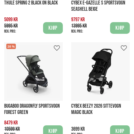
THULE SPRING 2 BLACK ON BLACK
CYBEX E-GAZELLE S SPORTSVOGN
SEASHELL BEIGE
5099 kr
9797 kr
5995 kr
13995 kr
Kjøp
Kjøp
Rek. pris:
Rek. pris:
20
BUGABOO DRAGONFLY SPORTSVOGN
CYBEX BEEZY 2026 SITTEVOGN
FOREST GREEN
MAGIC BLACK
8479 kr
10599 kr
3699 kr
Kjøp
Kjøp