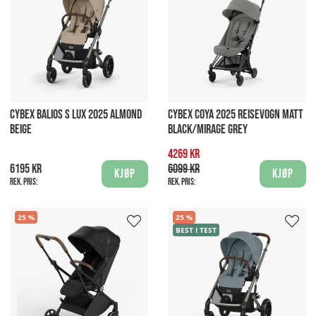
CYBEX BALIOS S LUX 2025 ALMOND
CYBEX COYA 2025 REISEVOGN MATT
BEIGE
BLACK/MIRAGE GREY
4269 kr
6195 kr
6099 kr
Kjøp
Kjøp
Rek. pris:
Rek. pris:
25
25
BEST I TEST