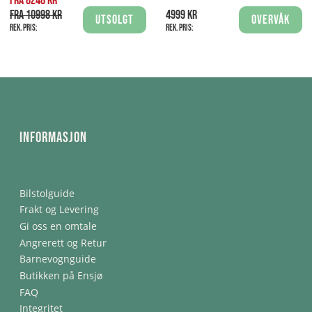
Fra 8248 kr
Fra 10998 kr
4999 kr
Utsolgt
Overvåk
Rek. pris:
Rek. pris:
Informasjon
Bilstolguide
Frakt og Levering
Gi oss en omtale
Angrerett og Retur
Barnevognguide
Butikken på Ensjø
FAQ
Integritet