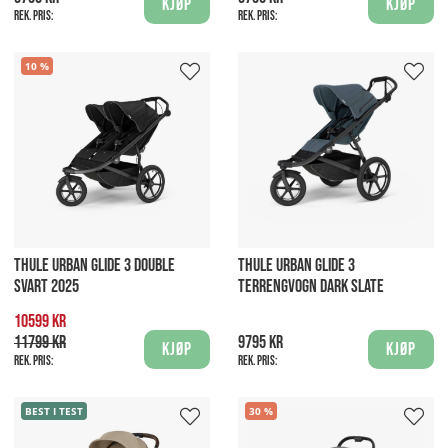
Kjøp
Kjøp
Rek. pris:
Rek. pris:
10
THULE URBAN GLIDE 3 DOUBLE
THULE URBAN GLIDE 3
SVART 2025
TERRENGVOGN DARK SLATE
10599 kr
11799 kr
9795 kr
Kjøp
Kjøp
Rek. pris:
Rek. pris:
BEST I TEST
30