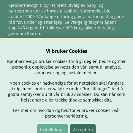
Kjøpbarnevogn tilbyr et brett utvalg av baby- og
barneprodukter av høyeste kvalitet. Varemerket ble
etablert 2009. Vår lange erfaring gjør at vi kan gi deg gode
råd før, under og etter kjøp. Selvfølgelig tilbyr vi åpent
kjøp i 45 dager, fri frakt over 999 kr og sikker betaling
gjennom Klarna.
Vi bruker Cookies
Kjøpbarnevogn bruker cookies for å gi deg en bedre og mer
personlig opplevelse av nettsiden vår, samt til analyse,
annonsering og sosiale medier.
Noen cookies er nødvendige for at nettsiden skal fungere
riktig, mens andre er valgfrie under ”Innstillinger”. Ved å
BARNEVOGNER
BILSTOLER
BABY
SPISE & MATE
REISE
godta samtykker du til vår bruk av cookies. Du kan når som
FORELDRE
BARNEROMMET
LEKER
TILBUD
OUTLET
helst endre eller trekke tilbake samtykket ditt.
GAVETIPS
Les mer om hvordan og hvorfor vi bruker cookies i vår
personvernerklæring
.
Inställningar
Acceptera