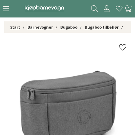
Start
Barnevogner
Bugaboo
Bugaboo tilbehør
Bugaboo Organizer Moon Grey