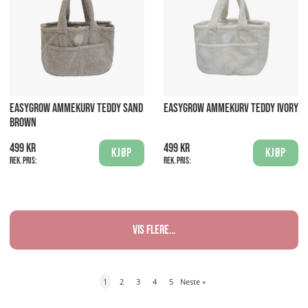
EASYGROW AMMEKURV TEDDY SAND
EASYGROW AMMEKURV TEDDY IVORY
BROWN
499 kr
499 kr
Kjøp
Kjøp
Rek. pris:
Rek. pris:
Vis flere...
1
2
3
4
5
Neste
»