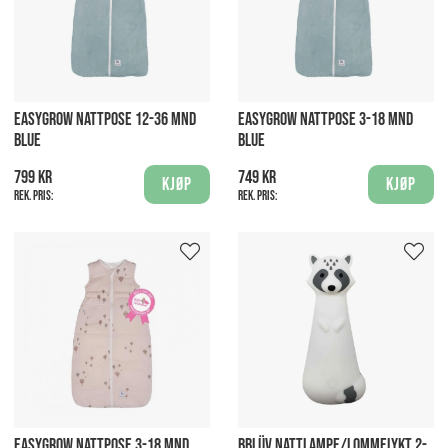
EASYGROW NATTPOSE 12-36 MND
EASYGROW NATTPOSE 3-18 MND
BLUE
BLUE
799 kr
749 kr
Kjøp
Kjøp
Rek. pris:
Rek. pris:
EASYGROW NATTPOSE 3-18 MND
BBLÜV NATTLAMPE/LOMMELYKT 2-