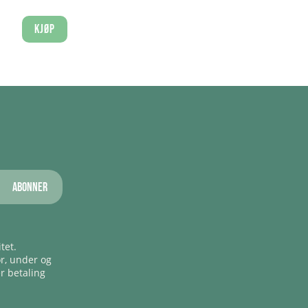
Kjøp
Abonner
tet.
ør, under og
er betaling