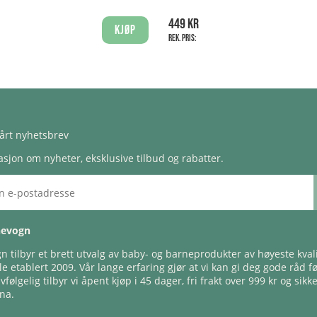
449 kr
Kjøp
Rek. pris:
årt nyhetsbrev
sjon om nyheter, eksklusive tilbud og rabatter.
nevogn
 tilbyr et brett utvalg av baby- og barneprodukter av høyeste kvali
e etablert 2009. Vår lange erfaring gjør at vi kan gi deg gode råd f
lvfølgelig tilbyr vi åpent kjøp i 45 dager, fri frakt over 999 kr og sikk
na.