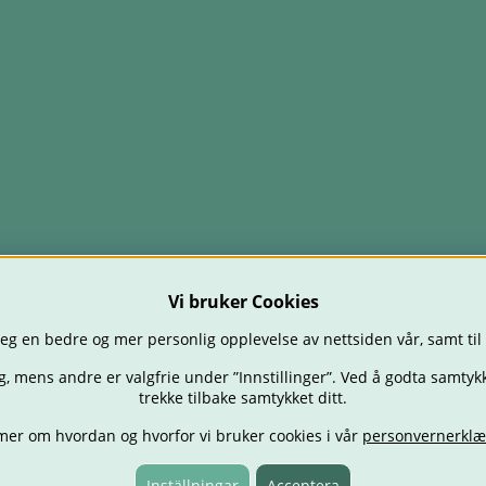
Vi bruker Cookies
eg en bedre og mer personlig opplevelse av nettsiden vår, samt til
g, mens andre er valgfrie under ”Innstillinger”. Ved å godta samtykk
trekke tilbake samtykket ditt.
mer om hvordan og hvorfor vi bruker cookies i vår
personvernerklæ
TOLER
BABY
SPISE & MATE
REISE
FORELDRE
BARNEROMM
TILBUD
OUTLET
GAVETIPS
Inställningar
Acceptera