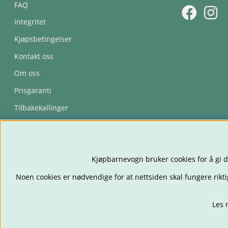
FAQ
Integritet
Kjøpsbetingelser
Kontakt oss
Om oss
Prisgaranti
Tilbakekallinger
Trygghetsavtale
Kjøpbarnevogn bruker cookies for å gi d
Noen cookies er nødvendige for at nettsiden skal fungere rikti
Les 
BARNEVOGNER
BILS