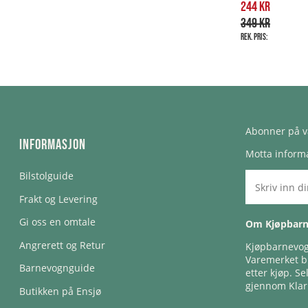
244 kr
349 kr
Rek. pris:
Abonner på v
Informasjon
Motta informa
Bilstolguide
Frakt og Levering
Gi oss en omtale
Om Kjøpbar
Angrerett og Retur
Kjøpbarnevogn
Varemerket bl
Barnevognguide
etter kjøp. Se
gjennom Klar
Butikken på Ensjø