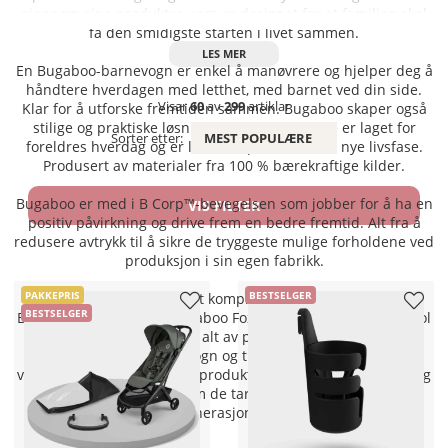
gjennom sine produkter, som er designet for at familien skal
få den smidigste starten i livet sammen.
En Bugaboo-barnevogn er enkel å manøvrere og hjelper deg å
håndtere hverdagen med letthet, med barnet ved din side.
Visar
60
av
299
artiklar
Klar for å utforske fremtiden sammen. Bugaboo skaper også
stilige og praktiske løsninger for hjemmet. De er laget for
Sorter etter:
MEST POPULÆRE
foreldres hverdag og er lette å tilpasse til hver nye livsfase.
Produsert av materialer fra 100 % bærekraftige kilder.
Bugaboo er med i B Corp™-bevegelsen som jobber for å ha en
VIS FILTER
positiv påvirkning og drive frem en bedre fremtid. Alt fra å
redusere avtrykk til å sikre de tryggeste mulige forholdene ved
produksjon i sin egen fabrikk.
PAKKEPRIS
BESTSELGER
Hos Kjøpbarnvogn tilbys et komplett utvalg av produkter fra
BESTSELGER
Bugaboo. Donkey 5 og Bugaboo Fox 5, kompatibelt babybilstol
Turtle Air by Nuna samt alt av praktisk tilbehør for ulike
årstider. Å velge barnevogn og tilbehør skal ikke være for
vanskelig. Bugaboo skaper produkter som lar deg komme deg
frem overalt, samtidig som de tar fremskritt for kommende
generasjoner.