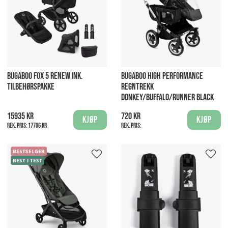
BUGABOO FOX 5 RENEW INK.
BUGABOO HIGH PERFORMANCE
TILBEHØRSPAKKE
REGNTREKK
DONKEY/BUFFALO/RUNNER BLACK
15935 kr
720 kr
Kjøp
Kjøp
Rek. pris:
17706 kr
Rek. pris:
BESTSELGER
BEST I TEST