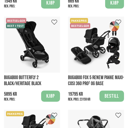
1549 kr
669 kr
Kjøp
Kjøp
Rek. pris:
Rek. pris:
BESTSELGER
PAKKEPRIS
BEST I TEST
BESTSELGER
BUGABOO BUTTERFLY 2
BUGABOO FOX 5 RENEW PAKKE MAXI-
BLACK/HERITAGE BLACK
COSI 360 PRO² OG BASE
5895 kr
19795 kr
Kjøp
Bestill
Rek. pris:
Rek. pris:
23159 kr
PAKKEPRIS