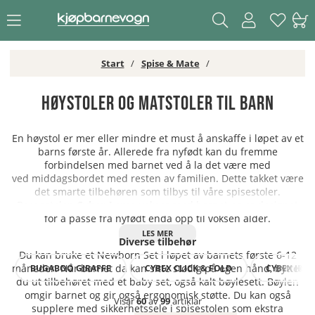
Start
Spise & Mate
Høystoler og matstoler til barn
En høystol er mer eller mindre et must å anskaffe i løpet av et
barns første år. Allerede fra nyfødt kan du fremme
forbindelsen med barnet ved å la det være med
ved middagsbordet med resten av familien. Dette takket være
det smarte tilbehøren som tilbys til våre spisestoler.
Barnestolen
Cybex Lemo
vokser med barnet og er designet
for å passe fra nyfødt enda opp til voksen alder.
Diverse tilbehør
Du kan bruke et Newborn Set i løpet av barnets første 6-12
måneder. Når barnet da kan sitte stødig på egen hånd, bytter
BUGABOO GIRAFFE
CYBEX CLICK & FOLD
CYBEX IRIS
du ut tilbehøret med et baby set, også kalt bøylesett. Bøylen
omgir barnet og gir også ergonomisk støtte. Du kan også
Visar
60
av
99
artiklar
supplere med sikkerhetssele i spisestolen som ekstra