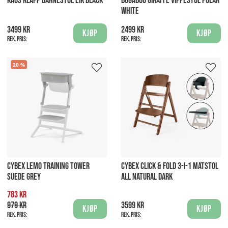
KAOS KLAPP BARNESTOL EIK BLACK
BUGABOO GIRAFFE VIPPESTOL POLAR
WHITE
3499 kr
2499 kr
Kjøp
Kjøp
Rek. pris:
Rek. pris:
20
CYBEX LEMO TRAINING TOWER
CYBEX CLICK & FOLD 3-I-1 MATSTOL
SUEDE GREY
ALL NATURAL DARK
783 kr
979 kr
3599 kr
Kjøp
Kjøp
Rek. pris:
Rek. pris: