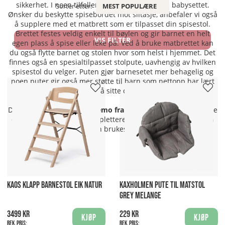
sikkerhet. I noen tilfeller er en sele inkludert i babysettet.
Sorter etter:
MEST POPULÆRE
Ønsker du beskytte spisebordet mot slitasje, anbefaler vi også
å supplere med et matbrett som er tilpasset din spisestol.
Brettet festes veldig enkelt til bøylen og gir barnet en helt
VIS FILTER
egen plass å spise eller leke på. Ved å bruke matbrettet kan
du også flytte barnet og stolen hvor som helst i hjemmet. Det
finnes også en spesialtilpasset stolpute, uavhengig av hvilken
spisestol du velger. Puten gjør barnesetet mer behagelig og
noen puter gir også mer støtte til barn som nettopp har lært
seg å sitte opp.
Den smarte
barnestolen Lemo fra Cybex
er utstyrt med Bøyle
o
g matbrett fra start. Komplettere kun med
Lemo Newborn
(som i tillegg kan brukes som vippestol).
KAOS KLAPP BARNESTOL EIK NATUR
KAXHOLMEN PUTE TIL MATSTOL
GREY MELANGE
3499 kr
229 kr
Kjøp
Kjøp
Rek. pris:
Rek. pris: