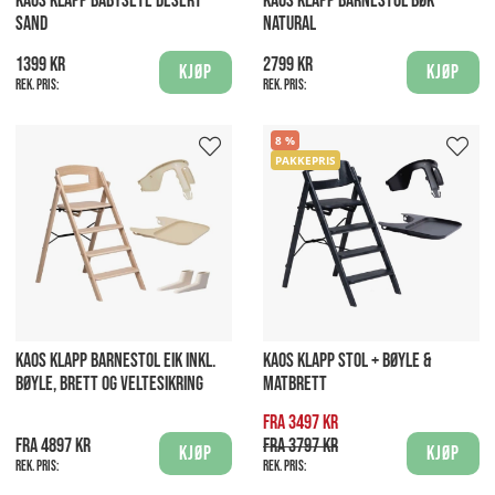
KAOS KLAPP BABYSETE DESERT
KAOS KLAPP BARNESTOL BØK
SAND
NATURAL
1399 kr
2799 kr
Kjøp
Kjøp
Rek. pris:
Rek. pris:
8
PAKKEPRIS
KAOS KLAPP BARNESTOL EIK INKL.
KAOS KLAPP STOL + BØYLE &
BØYLE, BRETT OG VELTESIKRING
MATBRETT
Fra 3497 kr
Fra 4897 kr
Fra 3797 kr
Kjøp
Kjøp
Rek. pris:
Rek. pris: