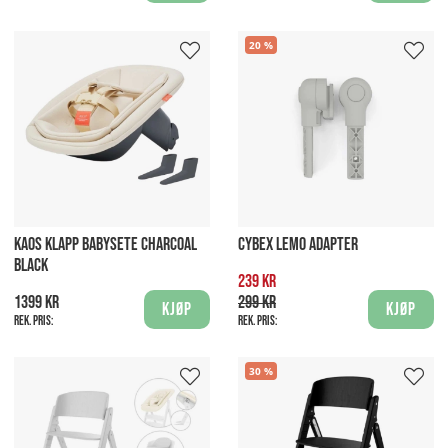
20
KAOS KLAPP BABYSETE CHARCOAL
CYBEX LEMO ADAPTER
BLACK
239 kr
1399 kr
299 kr
Kjøp
Kjøp
Rek. pris:
Rek. pris:
30