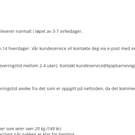
 leverer normalt i løpet av 3-7 virkedager.
 av 5-14 hverdager. Vår kundeservice vil kontakte deg via e-post med 
l leveringstid mellom 2-4 uker). Kontakt kundeservice@kjopbarnevo
eringstid avvike fra det som er oppgitt på nettsiden, da det komme
er som veier over 20 kg (149 kr)
rsling når pakken er klar for henting.