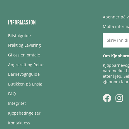
Abonner på v
Informasjon
Motta informa
Bilstolguide
Frakt og Levering
Gi oss en omtale
Om Kjøpbar
Angrerett og Retur
Kjøpbarnevogn
Varemerket bl
Barnevognguide
etter kjøp. Se
gjennom Klar
Butikken på Ensjø
FAQ
Integritet
Kjøpsbetingelser
Kontakt oss