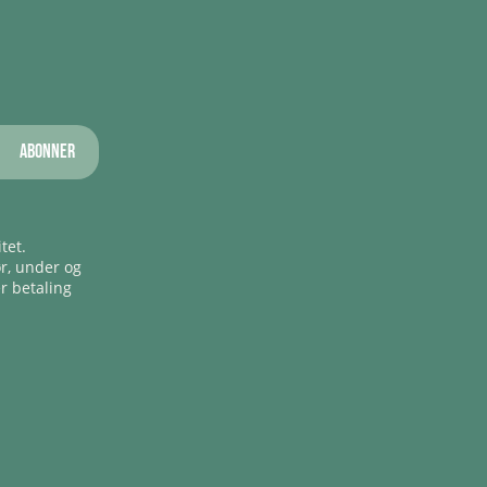
Abonner
tet.
ør, under og
er betaling