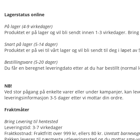
Lagerstatus online
På lager (4-9 virkedager)
Produktet er på lager og vil bli sendt innen 1-3 virkedager. Bring
Snart på lager (5-14 dager)
Produktet er på vei til vårt lager og vil bli sendt til deg i løpet
Bestillingsvare (5-20 dager)
Du får en beregnet leveringdato etter at du har bestillt (norma
NB!
Ved stor pågang på enkelte varer eller under kampanjer, kan lev
leveringsinformasjon 3-5 dager etter vi mottar din ordre.
Fraktmåter
Bring Levering til hentested
Leveringstid: 3-7 virkedager
Fraktkostnad: Fraktfritt over 999 kr, ellers 80 kr.
Unntatt barnevogn
Pakken leveres til nærmeste utleveringssted og du mottar sms-va