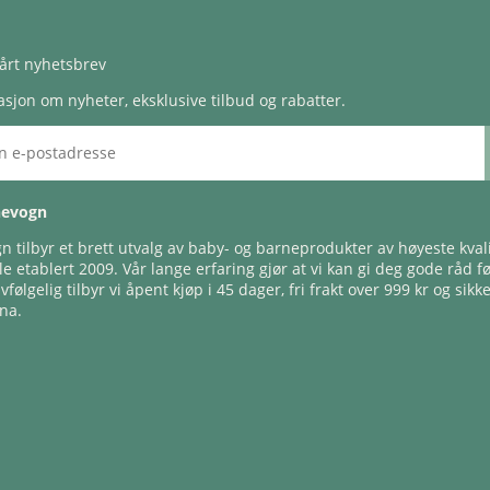
årt nyhetsbrev
sjon om nyheter, eksklusive tilbud og rabatter.
nevogn
 tilbyr et brett utvalg av baby- og barneprodukter av høyeste kvali
e etablert 2009. Vår lange erfaring gjør at vi kan gi deg gode råd f
lvfølgelig tilbyr vi åpent kjøp i 45 dager, fri frakt over 999 kr og sikk
na.