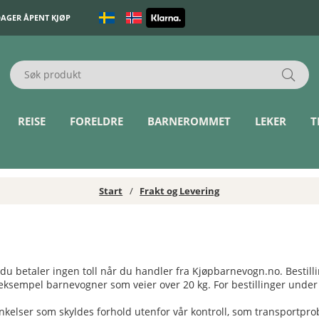
DAGER ÅPENT KJØP
REISE
FORELDRE
BARNEROMMET
LEKER
T
Start
Frakt og Levering
u betaler ingen toll når du handler fra Kjøpbarnevogn.no. Bestillin
ksempel barnevogner som veier over 20 kg. For bestillinger under 
inkelser som skyldes forhold utenfor vår kontroll, som transportpro