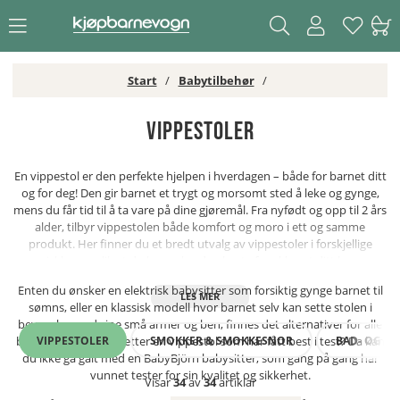
Start
Babytilbehør
Vippestoler
En vippestol er den perfekte hjelpen i hverdagen – både for barnet ditt
og for deg! Den gir barnet et trygt og morsomt sted å leke og gynge,
mens du får tid til å ta vare på dine gjøremål. Fra nyfødt og opp til 2 års
alder, tilbyr vippestolen både komfort og moro i ett og samme
produkt. Her finner du et bredt utvalg av vippestoler i forskjellige
prisklasser, slik at du kan velge den beste for akkurat ditt barn.
Enten du ønsker en elektrisk babysitter som forsiktig gynge barnet til
sømns, eller en klassisk modell hvor barnet selv kan sette stolen i
bevegelse med sine små armer og ben, finnes det alternativer for alle
VIPPESTOLER
SMOKKER & SMOKKESNOR
BAD- OG ST
behov. Er du på jakt etter en vippestol som har fått best i test? Da kan
du ikke gå galt med en BabyBjörn babysitter, som gang på gang har
vunnet tester for sin kvalitet og sikkerhet.
Visar
34
av
34
artiklar