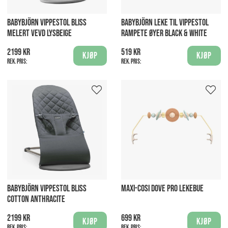
BABYBJÖRN VIPPESTOL BLISS
BABYBJÖRN LEKE TIL VIPPESTOL
MELERT VEVD LYSBEIGE
RAMPETE ØYER BLACK & WHITE
2199 kr
519 kr
Kjøp
Kjøp
Rek. pris:
Rek. pris:
BABYBJÖRN VIPPESTOL BLISS
MAXI-COSI DOVE PRO LEKEBUE
COTTON ANTHRACITE
2199 kr
699 kr
Kjøp
Kjøp
Rek. pris:
Rek. pris: