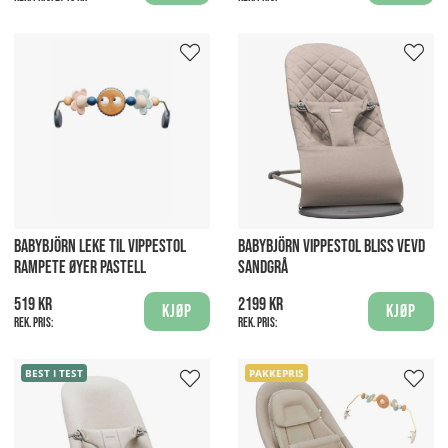
BABYBJÖRN LEKE TIL VIPPESTOL
BABYBJÖRN VIPPESTOL BLISS VEVD
RAMPETE ØYER PASTELL
SANDGRÅ
519 kr
2199 kr
Kjøp
Kjøp
Rek. pris:
Rek. pris:
BEST I TEST
PAKKEPRIS