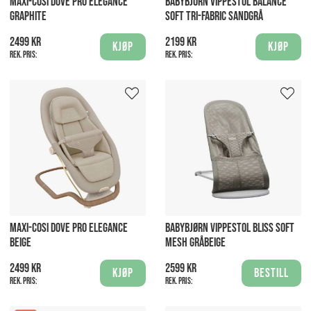
MAXI-COSI DOVE PRO ELEGANCE
BABYBJÖRN VIPPESTOL BALANCE
GRAPHITE
SOFT TRI-FABRIC SANDGRÅ
2499 kr
2199 kr
Kjøp
Kjøp
Rek. pris:
Rek. pris:
MAXI-COSI DOVE PRO ELEGANCE
BABYBJØRN VIPPESTOL BLISS SOFT
BEIGE
MESH GRÅBEIGE
2499 kr
2599 kr
Kjøp
Bestill
Rek. pris:
Rek. pris: