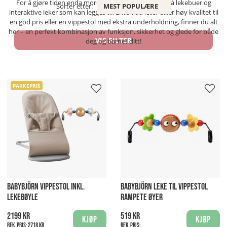
For å gjøre tiden enda morsommere, finnes det også lekebuer og
Sorter etter:
MEST POPULÆRE
interaktive leker som kan legges til. Enten du leter etter høy kvalitet til
en god pris eller en vippestol med ekstra underholdning, finner du alt
her – en perfekt kombinasjon av funksjon, sikkerhet og glede for både
VIS FILTER
deg og barnet ditt!
PAKKEPRIS
BABYBJÖRN VIPPESTOL INKL.
BABYBJÖRN LEKE TIL VIPPESTOL
LEKEBØYLE
RAMPETE ØYER
2199 kr
519 kr
Kjøp
Kjøp
Rek. pris:
2718 kr
Rek. pris: