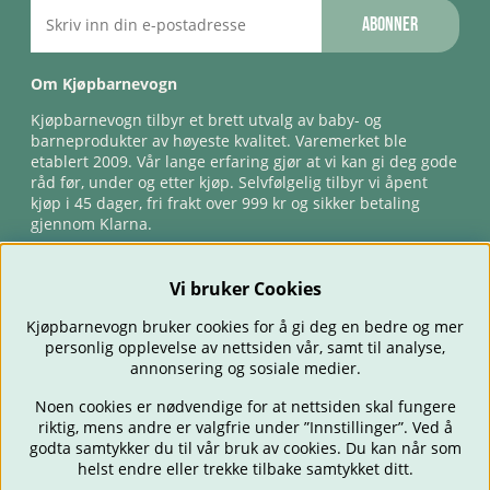
Abonner
Om Kjøpbarnevogn
Kjøpbarnevogn tilbyr et brett utvalg av baby- og
barneprodukter av høyeste kvalitet. Varemerket ble
etablert 2009. Vår lange erfaring gjør at vi kan gi deg gode
råd før, under og etter kjøp. Selvfølgelig tilbyr vi åpent
kjøp i 45 dager, fri frakt over 999 kr og sikker betaling
gjennom Klarna.
Vi bruker Cookies
Kjøpbarnevogn bruker cookies for å gi deg en bedre og mer
personlig opplevelse av nettsiden vår, samt til analyse,
annonsering og sosiale medier.
Noen cookies er nødvendige for at nettsiden skal fungere
riktig, mens andre er valgfrie under ”Innstillinger”. Ved å
BARNEVOGNER
BILSTOLER
BABY
SPISE & MATE
REISE
godta samtykker du til vår bruk av cookies. Du kan når som
FORELDRE
BARNEROMMET
LEKER
TILBUD
OUTLET
helst endre eller trekke tilbake samtykket ditt.