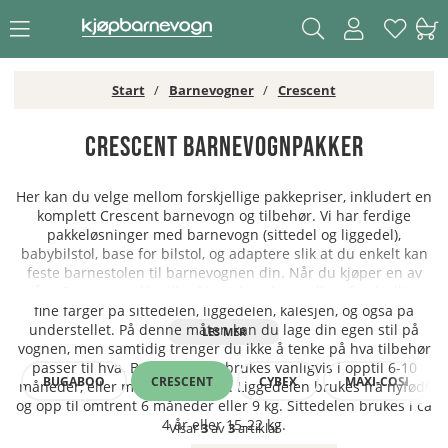
Start
Barnevogner
Crescent
Crescent Barnevognpakker
Her kan du velge mellom forskjellige pakkepriser, inkludert en
komplett Crescent barnevogn og tilbehør. Vi har ferdige
pakkeløsninger med barnevogn (sittedel og liggedel),
babybilstol, base for bilstol, og adaptere slik at du enkelt kan
feste barnestolen til barnevognen din. Når du kjøper en av
våre Crescent pakketilbud kan du velge mellom forskjellige
fine farger på sittedelen, liggedelen, kalesjen, og også på
understellet. På denne måten kan du lage din egen stil på
vognen, men samtidig trenger du ikke å tenke på hva tilbehør
passer til hva. Babybilstolen brukes vanligvis i opptil 6-10
BUGABOO
CRESCENT
CYBEX
MAXI-COSI
måneder, eller maksimalt 13 kg. Liggedelen brukes fra nyfødt
og opp til omtrent 6 måneder eller 9 kg. Sittedelen brukes i ca
4 år eller 15-22 kg.
Visar
3
av
3
artiklar