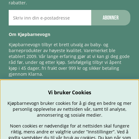
rabatter.
Abonner
Om Kjøpbarnevogn
Kjøpbarnevogn tilbyr et brett utvalg av baby- og
barneprodukter av høyeste kvalitet. Varemerket ble
etablert 2009. Vår lange erfaring gjør at vi kan gi deg gode
råd før, under og etter kjøp. Selvfølgelig tilbyr vi åpent
kjøp i 45 dager, fri frakt over 999 kr og sikker betaling
gjennom Klarna.
Vi bruker Cookies
Kjøpbarnevogn bruker cookies for å gi deg en bedre og mer
personlig opplevelse av nettsiden vår, samt til analyse,
annonsering og sosiale medier.
Noen cookies er nødvendige for at nettsiden skal fungere
riktig, mens andre er valgfrie under ”Innstillinger”. Ved å
BARNEVOGNER
BILSTOLER
BABY
SPISE & MATE
REISE
godta samtykker du til vår bruk av cookies. Du kan når som