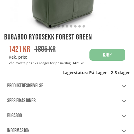
Bugaboo Ryggsekk Forest Green
1421
kr
1895
kr
Kjøp
Rek. pris:
Vår laveste pris 1-30 dager før prisavslag:
1421 kr
Lagerstatus:
På Lager - 2-5 dager
PRODUKTBESKRIVELSE
SPESIFIKASJONER
BUGABOO
INFORMASJON