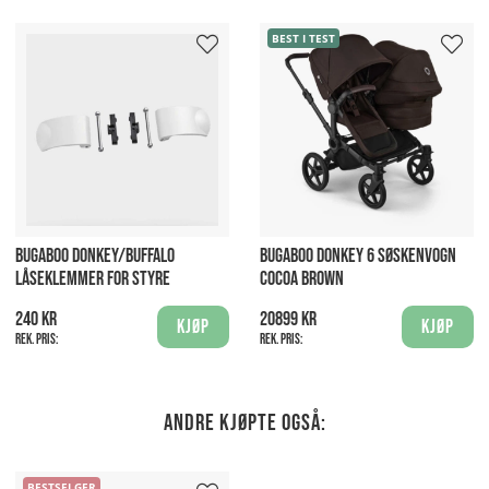
BEST I TEST
BUGABOO DONKEY/BUFFALO
BUGABOO DONKEY 6 SØSKENVOGN
LÅSEKLEMMER FOR STYRE
COCOA BROWN
240 kr
20899 kr
Kjøp
Kjøp
Rek. pris:
Rek. pris:
Andre kjøpte også:
BESTSELGER