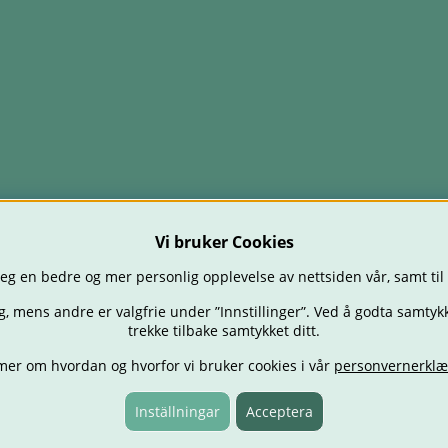
Vi bruker Cookies
eg en bedre og mer personlig opplevelse av nettsiden vår, samt til
g, mens andre er valgfrie under ”Innstillinger”. Ved å godta samtykk
trekke tilbake samtykket ditt.
mer om hvordan og hvorfor vi bruker cookies i vår
personvernerklæ
TOLER
BABY
SPISE & MATE
REISE
FORELDRE
BARNEROMM
TILBUD
OUTLET
GAVETIPS
Inställningar
Acceptera