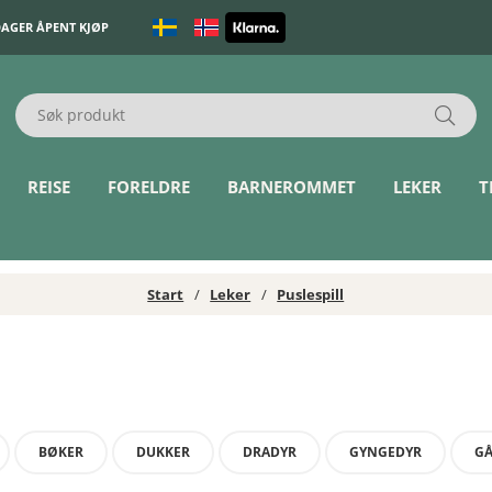
DAGER ÅPENT KJØP
REISE
FORELDRE
BARNEROMMET
LEKER
T
Start
Leker
Puslespill
BØKER
DUKKER
DRADYR
GYNGEDYR
GÅ