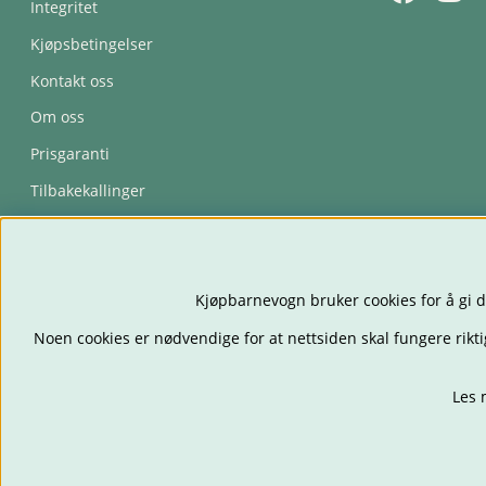
Integritet
Kjøpsbetingelser
Kontakt oss
Om oss
Prisgaranti
Tilbakekallinger
Trygghetsavtale
Kjøpbarnevogn bruker cookies for å gi d
Noen cookies er nødvendige for at nettsiden skal fungere rikti
Les 
BARNEVOGNER
BILS