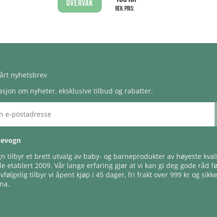
Overvåk
Rek. pris:
årt nyhetsbrev
sjon om nyheter, eksklusive tilbud og rabatter.
nevogn
 tilbyr et brett utvalg av baby- og barneprodukter av høyeste kvali
e etablert 2009. Vår lange erfaring gjør at vi kan gi deg gode råd f
lvfølgelig tilbyr vi åpent kjøp i 45 dager, fri frakt over 999 kr og sikk
na.