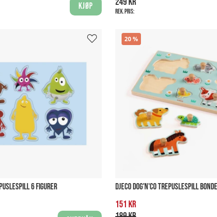
249 kr
Kjøp
Rek. pris:
20
USLESPILL 6 FIGURER
DJECO DOG'N'CO TREPUSLESPILL BOND
151 kr
189 kr