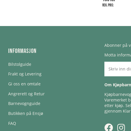
Rek. pris:
Abonner på v
Informasjon
Motta informa
Bilstolguide
Frakt og Levering
Gi oss en omtale
Om Kjøpbar
Angrerett og Retur
Kjøpbarnevogn
Varemerket bl
Barnevognguide
etter kjøp. Se
gjennom Klar
Butikken på Ensjø
FAQ