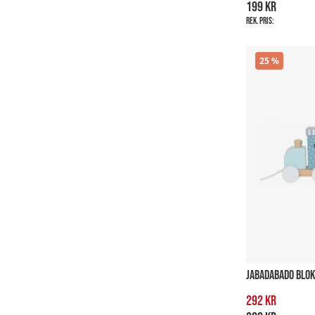
199 kr
Rek. pris:
25
JABADABADO BLO
292 kr