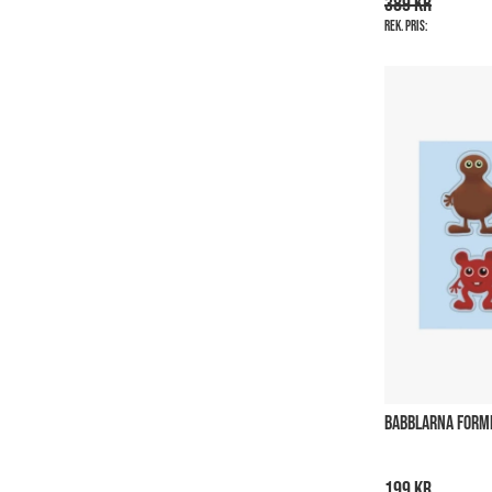
389 kr
Rek. pris:
BABBLARNA FORMP
199 kr