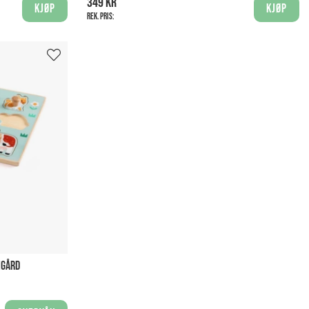
349 kr
Kjøp
Kjøp
Rek. pris:
EGÅRD