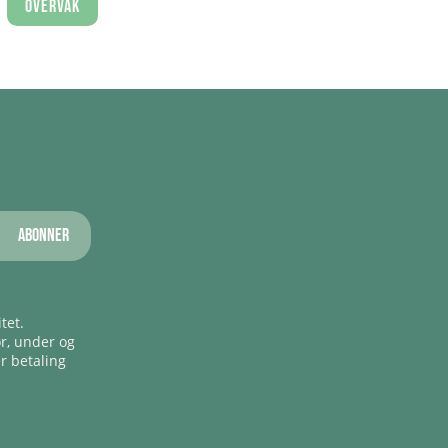
Overvåk
Abonner
tet.
ør, under og
er betaling