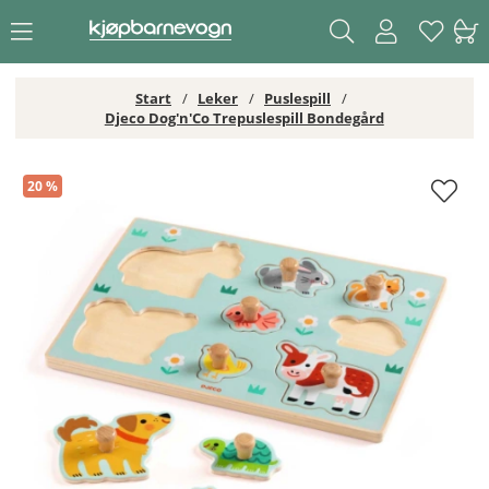
Start
Leker
Puslespill
Djeco Dog'n'Co Trepuslespill Bondegård
Djeco Dog'n'Co Trepuslespill Bondegård
20