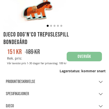
Djeco Dog'n'Co Trepuslespill
Bondegård
151
kr
189
kr
Overvåk
Rek. pris:
Vår laveste pris 1-30 dager før prisavslag:
189 kr
Lagerstatus:
kommer snart
PRODUKTBESKRIVELSE
SPESIFIKASJONER
DJECO