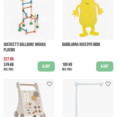
QUERCETTI BALLBANE MIGOGA
BABBLARNA KOSEDYR BIBBI
PLAYBIO
227 kr
379 kr
189 kr
Kjøp
Kjøp
Rek. pris:
Rek. pris: