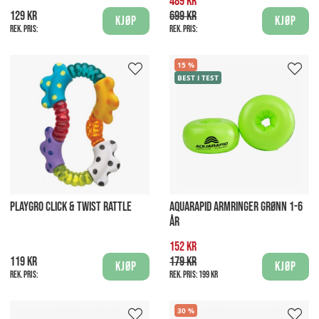
489 kr
129 kr
699 kr
Kjøp
Kjøp
Rek. pris:
Rek. pris:
15
BEST I TEST
PLAYGRO CLICK & TWIST RATTLE
AQUARAPID ARMRINGER GRØNN 1-6
ÅR
152 kr
119 kr
179 kr
Kjøp
Kjøp
Rek. pris:
Rek. pris:
199 kr
30