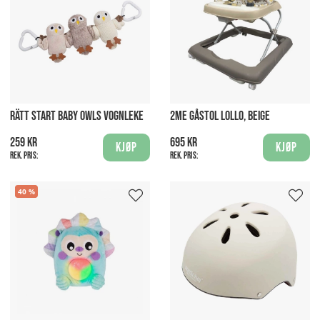
RÄTT START BABY OWLS VOGNLEKE
2ME GÅSTOL LOLLO, BEIGE
259 kr
695 kr
Kjøp
Kjøp
Rek. pris:
Rek. pris:
40