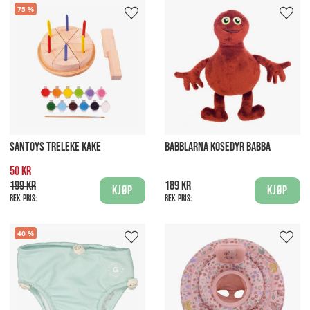
75
SANTOYS TRELEKE KAKE
BABBLARNA KOSEDYR BABBA
50 kr
199 kr
189 kr
Kjøp
Kjøp
Rek. pris:
Rek. pris:
40