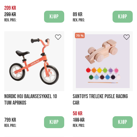
209 kr
299 kr
89 kr
Kjøp
Kjøp
Rek. pris:
Rek. pris:
75
NORDIC HOJ BALANSESYKKEL 10
SANTOYS TRELEKE PUSLE RACING
TUM APRIKOS
CAR
50 kr
799 kr
199 kr
Kjøp
Kjøp
Rek. pris:
Rek. pris: