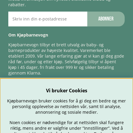
rabatter.
Abonner
Om Kjøpbarnevogn
Kjøpbarnevogn tilbyr et brett utvalg av baby- og
barneprodukter av høyeste kvalitet. Varemerket ble
etablert 2009. Vår lange erfaring gjør at vi kan gi deg gode
råd før, under og etter kjøp. Selvfølgelig tilbyr vi åpent
kjøp i 45 dager, fri frakt over 999 kr og sikker betaling
gjennom Klarna.
Vi bruker Cookies
Kjøpbarnevogn bruker cookies for å gi deg en bedre og mer
personlig opplevelse av nettsiden vår, samt til analyse,
annonsering og sosiale medier.
Noen cookies er nødvendige for at nettsiden skal fungere
riktig, mens andre er valgfrie under ”Innstillinger”. Ved å
BARNEVOGNER
BILSTOLER
BABY
SPISE & MATE
REISE