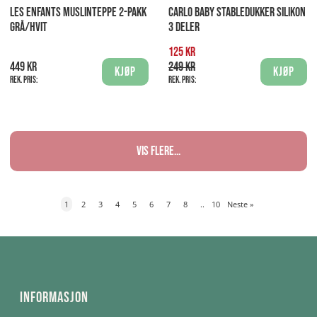
LES ENFANTS MUSLINTEPPE 2-PAKK
CARLO BABY STABLEDUKKER SILIKON
GRÅ/HVIT
3 DELER
125 kr
449 kr
249 kr
Kjøp
Kjøp
Rek. pris:
Rek. pris:
Vis flere...
1
2
3
4
5
6
7
8
..
10
Neste
»
Informasjon