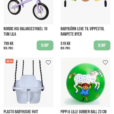
NORDIC HOJ BALANSESYKKEL 10
BABYBJÖRN LEKE TIL VIPPESTOL
TUM LILA
RAMPETE ØYER
799 kr
519 kr
Kjøp
Kjøp
Rek. pris:
Rek. pris:
30
PLASTO BABYHUSKE HVIT
PIPPI & LILLE GUBBEN BALL 23 CM