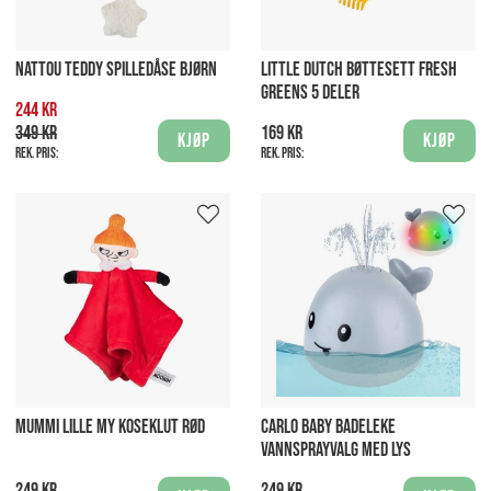
NATTOU TEDDY SPILLEDÅSE BJØRN
LITTLE DUTCH BØTTESETT FRESH
GREENS 5 DELER
244 kr
349 kr
169 kr
Kjøp
Kjøp
Rek. pris:
Rek. pris:
MUMMI LILLE MY KOSEKLUT RØD
CARLO BABY BADELEKE
VANNSPRAYVALG MED LYS
249 kr
249 kr