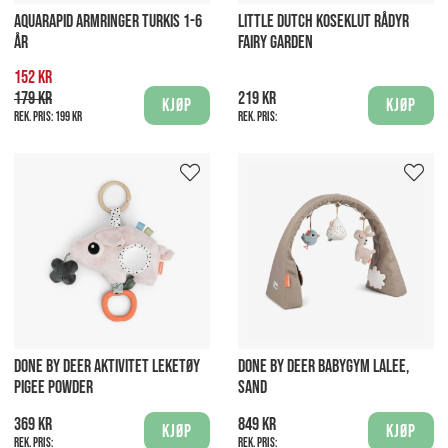
AQUARAPID ARMRINGER TURKIS 1-6
LITTLE DUTCH KOSEKLUT RÅDYR
ÅR
FAIRY GARDEN
152 kr
179 kr
219 kr
Kjøp
Kjøp
Rek. pris:
199 kr
Rek. pris:
DONE BY DEER AKTIVITET LEKETØY
DONE BY DEER BABYGYM LALEE,
PIGEE POWDER
SAND
369 kr
849 kr
Kjøp
Kjøp
Rek. pris:
Rek. pris: