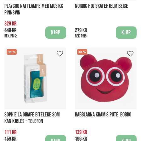
PLAYGRO NATTLAMPE MED MUSIKK
NORDIC HOJ SKATEHJELM BEIGE
PINNSVIN
329 kr
549 kr
279 kr
Kjøp
Kjøp
Rek. pris:
Rek. pris:
30
30
SOPHIE LA GIRAFE BITELEKE SOM
BABBLARNA KRAMIS PUTE, BOBBO
KAN KJØLES - TELEFON
111 kr
139 kr
159 kr
199 kr