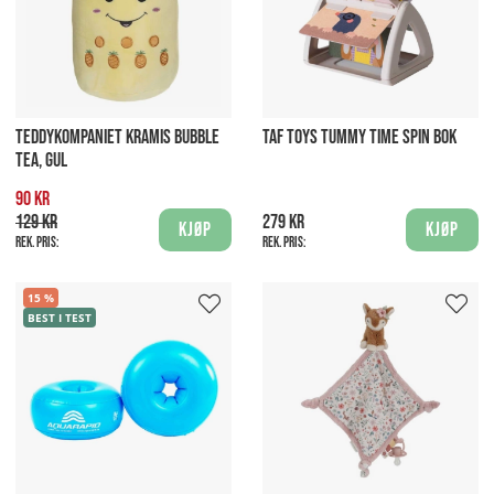
TEDDYKOMPANIET KRAMIS BUBBLE
TAF TOYS TUMMY TIME SPIN BOK
TEA, GUL
90 kr
129 kr
279 kr
Kjøp
Kjøp
Rek. pris:
Rek. pris:
15
BEST I TEST