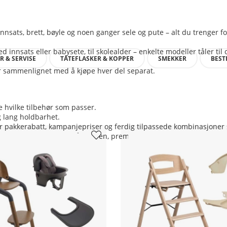
nsats, brett, bøyle og noen ganger sele og pute – alt du trenger fo
 innsats eller babysete, til skolealder – enkelte modeller tåler til 
R & SERVISE
TÅTEFLASKER & KOPPER
SMEKKER
BEST
r sammenlignet med å kjøpe hver del separat.
e hvilke tilbehør som passer.
og lang holdbarhet.
r pakkerabatt, kampanjepriser og ferdig tilpassede kombinasjoner 
eggbare modeller for små kjøkken, premium trestoler som varer i m
?
pes separat?
 å holde ren?