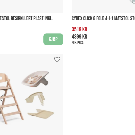
ESTOL RESIRKULERT PLAST INKL.
CYBEX CLICK & FOLD 4-I-1 MATSTOL S
3519 kr
4399 kr
Kjøp
Rek. pris: