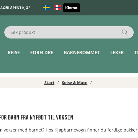
DAGER ÅPENT KJØP
REISE
FORELDRE
BARNEROMMET
LEKER
T
Start
Spise & Mate
or barn fra nyfødt til voksen
m vokser med barnet? Hos Kjøpbarnevogn finner du ferdige pakker 