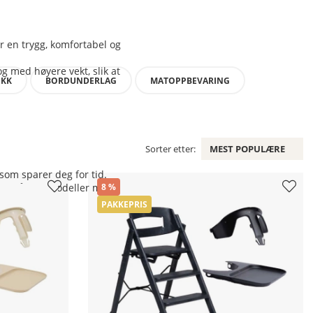
r en trygg, komfortabel og
og med høyere vekt, slik at
IKK
BORDUNDERLAG
MATOPPBEVARING
Sorter etter:
MEST POPULÆRE
som sparer deg for tid.
ange år, og modeller med
8
PAKKEPRIS