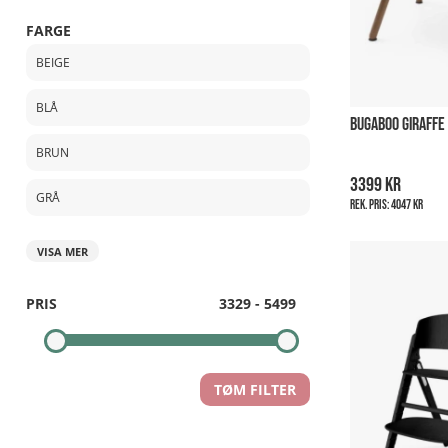
FARGE
BEIGE
BLÅ
BUGABOO GIRAFFE
BRUN
3399 kr
GRÅ
Rek. pris:
4047 kr
VISA MER
PRIS
3329
-
5499
TØM FILTER