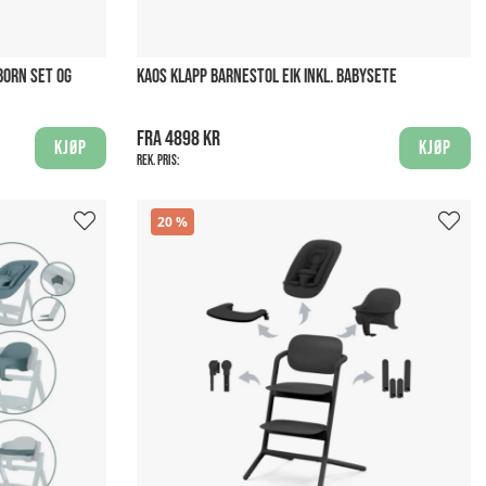
BORN SET OG
KAOS KLAPP BARNESTOL EIK INKL. BABYSETE
Fra 4898 kr
Kjøp
Kjøp
Rek. pris:
20