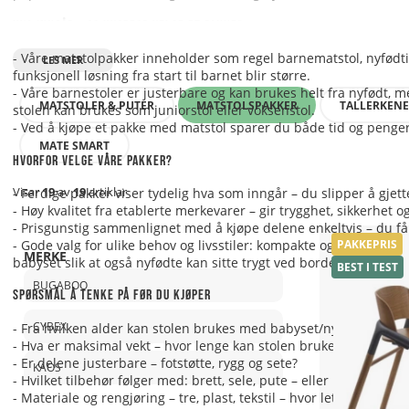
Hva inngår – og hvorfor velge et pakke?
- Våre matstolpakker inneholder som regel barnematstol, nyfødtin
funksjonell løsning fra start til barnet blir større.
- Våre barnestoler er justerbare og kan brukes helt fra nyfødt, med
MATSTOLER & PUTER
MATSTOLSPAKKER
TALLERKENE
stolen kan brukes som juniorstol eller voksenstol.
- Ved å kjøpe et pakke med matstol sparer du både tid og penge
MATE SMART
Hvorfor velge våre pakker?
Visar
19
av
19
artiklar
- Ferdige pakker viser tydelig hva som inngår – du slipper å gjett
- Høy kvalitet fra etablerte merkevarer – gir trygghet, sikkerhet 
- Prisgunstig sammenlignet med å kjøpe delene enkeltvis – du få
- Gode valg for ulike behov og livsstiler: kompakte og sammenl
PAKKEPRIS
MERKE
babyset slik at også nyfødte kan sitte trygt ved bordet.
BEST I TEST
BUGABOO
Spørsmål å tenke på før du kjøper
CYBEX
- Fra hvilken alder kan stolen brukes med babyset/nyfødtinnsats
- Hva er maksimal vekt – hvor lenge kan stolen brukes?
- Er delene justerbare – fotstøtte, rygg og sete?
KAOS
- Hvilket tilbehør følger med: brett, sele, pute – eller må det kjø
- Materiale og rengjøring – tre, plast, tekstil – hvor lett er stolen