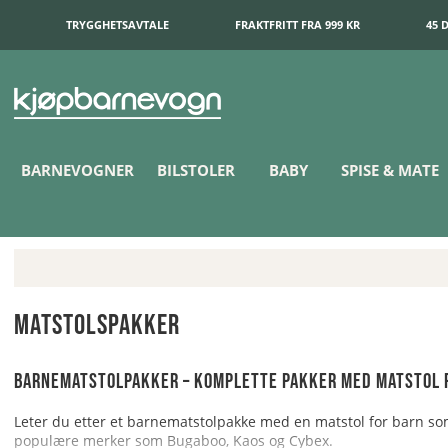
TRYGGHETSAVTALE
FRAKTFRITT FRA 999 KR
45 
BARNEVOGNER
BILSTOLER
BABY
SPISE & MATE
Matstolspakker
Barnematstolpakker – komplette pakker med matstol f
Leter du etter et barnematstolpakke med en matstol for barn so
populære merker som Bugaboo, Kaos og Cybex.