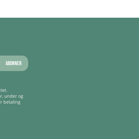
Abonner
tet.
ør, under og
er betaling