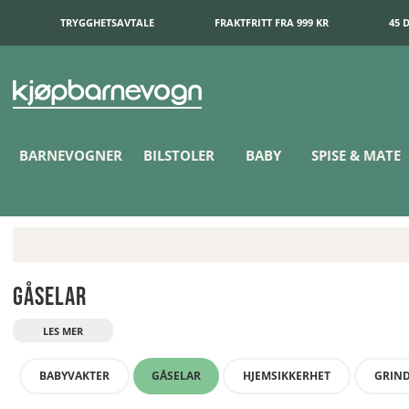
TRYGGHETSAVTALE
FRAKTFRITT FRA 999 KR
45 
BARNEVOGNER
BILSTOLER
BABY
SPISE & MATE
Gåselar
BABYVAKTER
GÅSELAR
HJEMSIKKERHET
GRIN