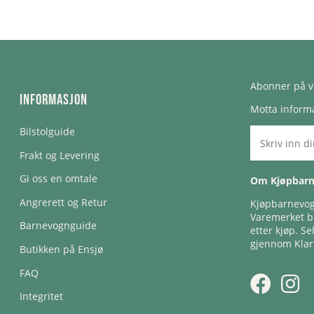
Abonner på v
Informasjon
Motta informa
Bilstolguide
Frakt og Levering
Gi oss en omtale
Om Kjøpbar
Angrerett og Retur
Kjøpbarnevogn
Varemerket bl
Barnevognguide
etter kjøp. Se
gjennom Klar
Butikken på Ensjø
FAQ
Integritet