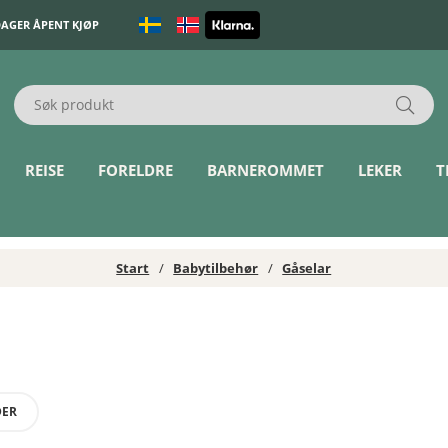
DAGER ÅPENT KJØP
REISE
FORELDRE
BARNEROMMET
LEKER
T
Start
Babytilbehør
Gåselar
DER