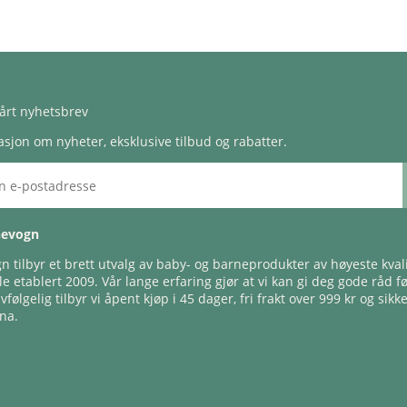
årt nyhetsbrev
sjon om nyheter, eksklusive tilbud og rabatter.
nevogn
 tilbyr et brett utvalg av baby- og barneprodukter av høyeste kvali
e etablert 2009. Vår lange erfaring gjør at vi kan gi deg gode råd f
lvfølgelig tilbyr vi åpent kjøp i 45 dager, fri frakt over 999 kr og sikk
na.