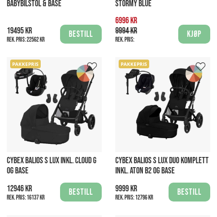
BABYBILSTOL & BASE
STORMY BLUE
6996 kr
19495 kr
9994 kr
Bestill
Kjøp
Rek. pris:
22562 kr
Rek. pris:
PAKKEPRIS
PAKKEPRIS
CYBEX BALIOS S LUX INKL. CLOUD G
CYBEX BALIOS S LUX DUO KOMPLETT
OG BASE
INKL. ATON B2 OG BASE
12946 kr
9999 kr
Bestill
Bestill
Rek. pris:
16137 kr
Rek. pris:
12796 kr