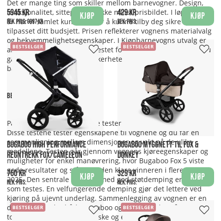
Det er mange ting som skiller mellom barnevogner. Design,
5945 kr
429 kr
funksjonalitet, sitteplass og ikke minst prisbildet. I løpet av 20
Kjøp
Kjøp
år har vi samlet kunnskap for å kunne tilby deg sikre kjøp
Rek. pris:
6997 kr
Rek. pris:
tilpasset ditt budsjett. Prisen reflekterer vognens materialvalg
og bekvemmelighetsegenskaper. I Kjøpbarnevogns utvalg er
BESTSELGER
BESTSELGER
alle produktene sikkerhetstestet for å tilby trygg kjøring og du
går aldri på akkord med sikkerheten, uansett hvilken
barnevogn du velger.
Best i test barnevogner
På nett kan du finne utallige tester av barnevogner.
Disse testene tester egenskapene til vognene og du får en
sammenligning mellom dimensjoner og vekt på de ulike
BUGABOO HIGH PERFORMANCE
BUGABOO MYGGNETT TIL FOX &
modellene. Testen går gjennom vognens kjøreegenskaper og
REGNTREKK FOX/CAMELEON
DONKEY
muligheter for enkel manøvrering, hvor Bugaboo Fox 5 viste
gode resultater og står som den klare vinneren i flere tester
760 kr
329 kr
Kjøp
Kjøp
2025. Den sentrale detaljen med god støtdemping er også noe
Rek. pris:
Rek. pris:
som testes. En velfungerende demping gjør det lettere ved
kjøring på ujevnt underlag. Sammenlegging av vognen er en
del av testen der både Bugaboo og Cybex lander på
BESTSELGER
BESTSELGER
topplisten. Dette for sine raske og enkle enhåndsbretting.