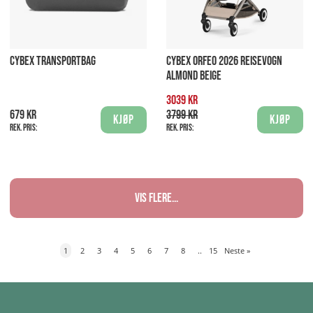
CYBEX TRANSPORTBAG
CYBEX ORFEO 2026 REISEVOGN
ALMOND BEIGE
3039 kr
679 kr
3799 kr
Kjøp
Kjøp
Rek. pris:
Rek. pris:
Vis flere...
1
2
3
4
5
6
7
8
..
15
Neste
»