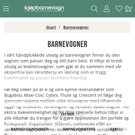
Start
Barnevogner
Barnevogner
I vårt håndplukkede utvalg av barnevogner finner du den
vognen som passer deg og ditt barn best. Vi tilbyr et bredt
utvalg av kvalitetsvogner, som gjør at du sammen med vår
ekspertise kan skreddersy en løsning som er trygg,
komfortabel og passer familiens hverdag.
Føl deg sikker på at vi og våre kjente leverandører som
Bugaboo, Maxi-Cosi, Cybex, Thule og Crescent vil følge deg
gjennom valgene mellom ulike douvogner med tilhørende
ligge- og sittedeler, reisevogner og flertallet søskenvogner. For
ekstra bekvemmelighet og for dine spesielle behov tilbyr vi
alle tilbehør du trenger for å gjøre opplevelsen din perfekt og
funksjonell. Koppholder, ståbrett, stelleveske eller en
BARNEVOGNPAKKER
BARNEVOGNTYPE
VAREMERKER
varmende vognpose? Hos oss er mulighetene uendelige og vår