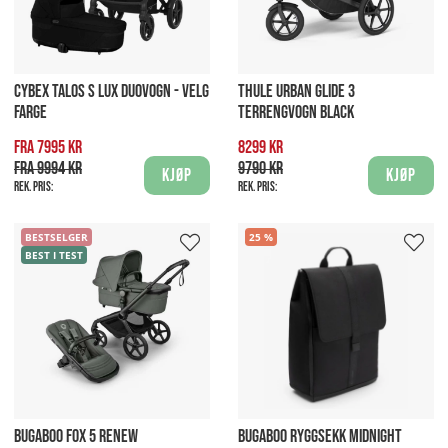
CYBEX TALOS S LUX DUOVOGN - VELG
THULE URBAN GLIDE 3
FARGE
TERRENGVOGN BLACK
Fra 7995 kr
8299 kr
Fra 9994 kr
9790 kr
Kjøp
Kjøp
Rek. pris:
Rek. pris:
BESTSELGER
25
BEST I TEST
BUGABOO FOX 5 RENEW
BUGABOO RYGGSEKK MIDNIGHT