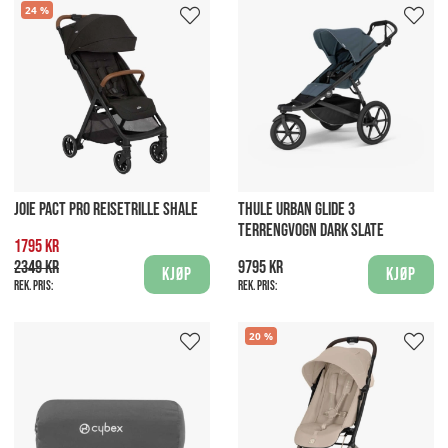
24
JOIE PACT PRO REISETRILLE SHALE
THULE URBAN GLIDE 3
TERRENGVOGN DARK SLATE
1795 kr
2349 kr
9795 kr
Kjøp
Kjøp
Rek. pris:
Rek. pris:
20