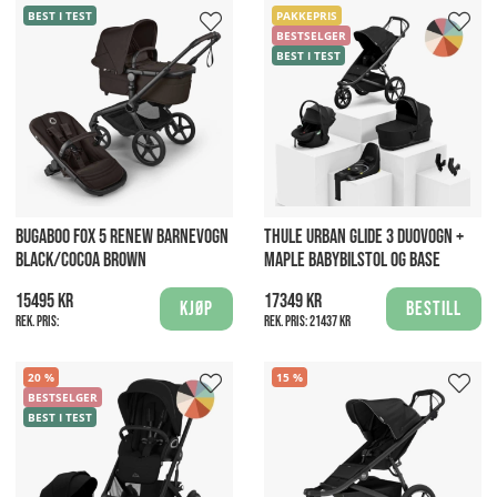
BEST I TEST
PAKKEPRIS
BESTSELGER
BEST I TEST
BUGABOO FOX 5 RENEW BARNEVOGN
THULE URBAN GLIDE 3 DUOVOGN +
BLACK/COCOA BROWN
MAPLE BABYBILSTOL OG BASE
15495 kr
17349 kr
Kjøp
Bestill
Rek. pris:
Rek. pris:
21437 kr
20
15
BESTSELGER
BEST I TEST