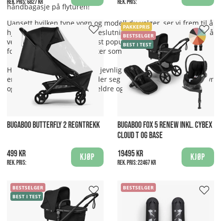
Rek. pris:
6827 kr
Rek. pris:
håndbagasje på flyturen!
Uansett hvilken type vogn og modell du velger, ser vi frem til å
PAKKEPRIS
hjelpe deg med å ta riktig beslutning! For å gjøre det enklere å
BESTSELGER
velge har vi samlet våre mest populere vogner og bilstoler i
BEST I TEST
forskjellige
barnevognspakker
som dekker de fleste behov.
Husk at godt vedlikehold og jevnlig service på din barnevogn
er viktig for at din vogn holder seg best mulig over tid! Vi tilbyr
også reservedeler, både til eldre og nye barnevogner.
BUGABOO BUTTERFLY 2 REGNTREKK
BUGABOO FOX 5 RENEW INKL. CYBEX
CLOUD T OG BASE
499 kr
19495 kr
Kjøp
Kjøp
Rek. pris:
Rek. pris:
22467 kr
BESTSELGER
BESTSELGER
BEST I TEST