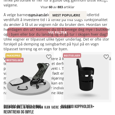
flinke personale er her for å guide deg gjennom disse viktige
valgene.
Visar
60
av
883
artiklar
Å velge barnevogn kan føles vanskelig. Det er imidlertid
Sorter etter:
MEST POPULÆRE
verdifullt å investere tid i å tenke på hva slags funksjonalitet
du ønsker å få ut av vognen når du bruker den. Hvordan ser
hverdagen din ut? Kommer du til å bevege deg mye i butikker
VIS FILTER
og i byen eller bor du landlig og vil gå tur i skogen hver dag?
Ulike vogner er tilpasset ulike typer underlag. Det er ofte stor
forskjell på demping og svingbarhet på hjul på en vogn
tilpasset terreng og en vogn for byen.
PAKKEPRIS
BESTSELGER
Videre føles vogner også lettere å kjøre når de er tomme. For å
BESTSELGER
teste ekte kjørefølelse kan det derfor være en fordel å
prøvekjøre vognen med litt vekt i. Ta med barnet til butikken
vår eller, hvis barnet ikke er født ennå, lån en av våre dukker
med realistisk vekt for prøvekjøring av barnevognen. Er dere
flere som skal kjøre vognen kan en vogn med justerbart
håndtak være en god idé for individuell komfort. Teste å gå i
raskt tempo for å se at føttene ikke sparker i understellet.
BUGABOO BUTTERFLY 2 INKL.
BUGABOO KOPPHOLDER+
Selv en billig barnevogn kan være sikker
REGNTREKK OG BØYLE