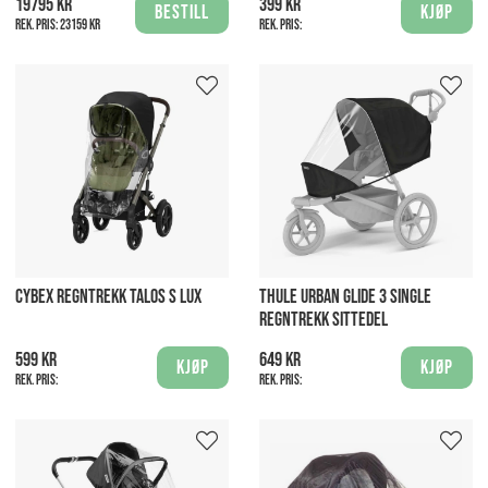
19795 kr
399 kr
Bestill
Kjøp
Rek. pris:
23159 kr
Rek. pris:
CYBEX REGNTREKK TALOS S LUX
THULE URBAN GLIDE 3 SINGLE
REGNTREKK SITTEDEL
599 kr
649 kr
Kjøp
Kjøp
Rek. pris:
Rek. pris: