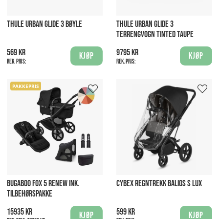
THULE URBAN GLIDE 3 BØYLE
THULE URBAN GLIDE 3
TERRENGVOGN TINTED TAUPE
569 kr
9795 kr
Kjøp
Kjøp
Rek. pris:
Rek. pris:
PAKKEPRIS
BUGABOO FOX 5 RENEW INK.
CYBEX REGNTREKK BALIOS S LUX
TILBEHØRSPAKKE
15935 kr
599 kr
Kjøp
Kjøp