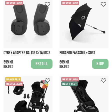
BESTSELGER
BESTSELGER
CYBEX ADAPTER BALIOS S/TALOS S
BUGABOO PARASOLL+ SORT
599 kr
669 kr
Bestill
Kjøp
Rek. pris:
Rek. pris:
PAKKEPRIS
BESTSELGER
BESTSELGER
BEST I TEST