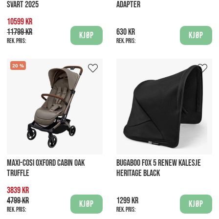
SVART 2025
ADAPTER
10599 kr
11799 kr
630 kr
Kjøp
Kjøp
Rek. pris:
Rek. pris:
20
MAXI-COSI OXFORD CABIN OAK
BUGABOO FOX 5 RENEW KALESJE
TRUFFLE
HERITAGE BLACK
3839 kr
4799 kr
1299 kr
Kjøp
Kjøp
Rek. pris:
Rek. pris: