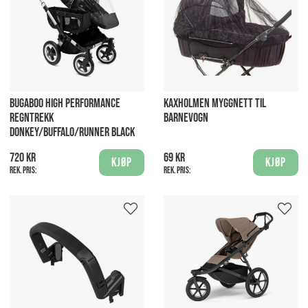
BUGABOO HIGH PERFORMANCE
KAXHOLMEN MYGGNETT TIL
REGNTREKK
BARNEVOGN
DONKEY/BUFFALO/RUNNER BLACK
720 kr
69 kr
Kjøp
Kjøp
Rek. pris:
Rek. pris: