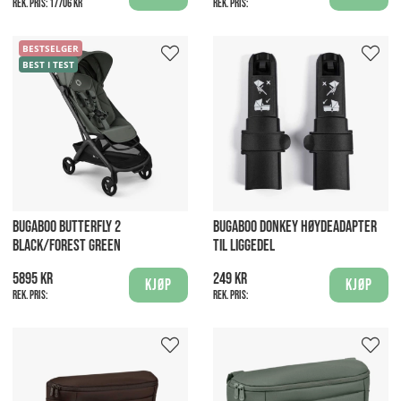
Rek. pris:
17706 kr
Rek. pris:
BESTSELGER
BEST I TEST
BUGABOO BUTTERFLY 2
BUGABOO DONKEY HØYDEADAPTER
BLACK/FOREST GREEN
TIL LIGGEDEL
5895 kr
249 kr
Kjøp
Kjøp
Rek. pris:
Rek. pris: