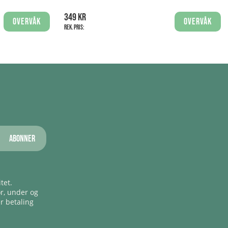
349 kr
Overvåk
Overvåk
Rek. pris:
Abonner
tet.
ør, under og
er betaling