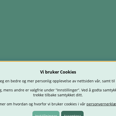
Vi bruker Cookies
eg en bedre og mer personlig opplevelse av nettsiden vår, samt til
g, mens andre er valgfrie under ”Innstillinger”. Ved å godta samtykk
trekke tilbake samtykket ditt.
mer om hvordan og hvorfor vi bruker cookies i vår
personvernerklæ
TOLER
BABY
SPISE & MATE
REISE
FORELDRE
BARNEROMM
TILBUD
OUTLET
GAVETIPS
Inställningar
Acceptera