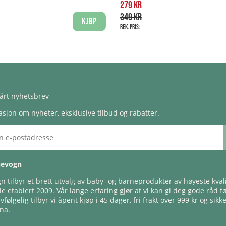
279 kr
349 kr
Kjøp
Rek. pris:
årt nyhetsbrev
sjon om nyheter, eksklusive tilbud og rabatter.
nevogn
 tilbyr et brett utvalg av baby- og barneprodukter av høyeste kvali
e etablert 2009. Vår lange erfaring gjør at vi kan gi deg gode råd f
lvfølgelig tilbyr vi åpent kjøp i 45 dager, fri frakt over 999 kr og sikk
na.