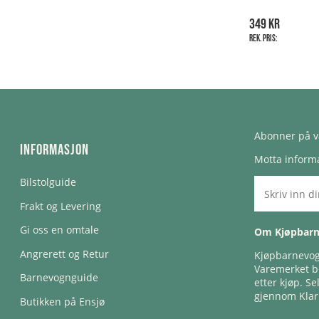
349 kr
Rek. pris:
Abonner på v
Informasjon
Motta informa
Bilstolguide
Frakt og Levering
Gi oss en omtale
Om Kjøpbar
Angrerett og Retur
Kjøpbarnevogn
Varemerket bl
Barnevognguide
etter kjøp. Se
gjennom Klar
Butikken på Ensjø