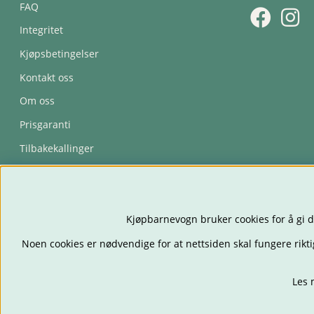
FAQ
Integritet
Kjøpsbetingelser
Kontakt oss
Om oss
Prisgaranti
Tilbakekallinger
Trygghetsavtale
Kjøpbarnevogn bruker cookies for å gi d
Noen cookies er nødvendige for at nettsiden skal fungere rikti
Les 
BARNEVOGNER
BILS