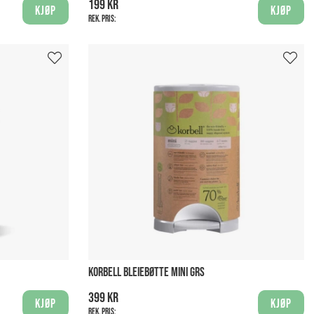
199 kr
Kjøp
Kjøp
Rek. pris:
KORBELL BLEIEBØTTE MINI GRS
399 kr
Kjøp
Kjøp
Rek. pris: