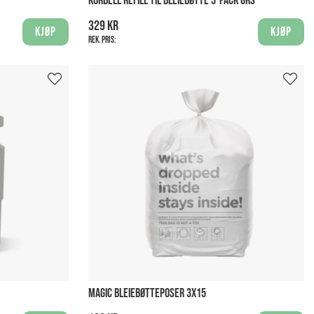
KORBELL REFILL TIL BLEIEBØTTE 3-PACK GRS
329 kr
Kjøp
Kjøp
Rek. pris:
MAGIC BLEIEBØTTEPOSER 3X15