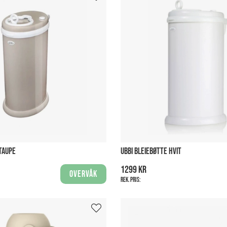
 TAUPE
UBBI BLEIEBØTTE HVIT
1299 kr
Overvåk
Rek. pris: