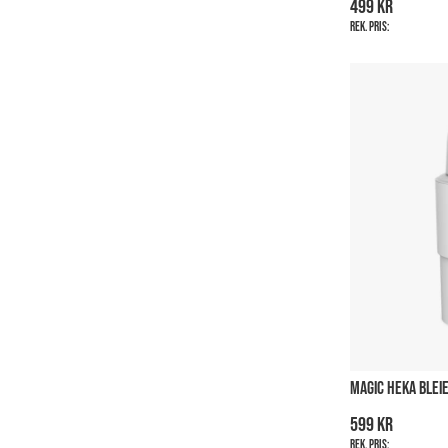
499 kr
Rek. pris:
MAGIC HEKA BLEI
599 kr
Rek. pris: