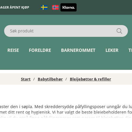
DAGER ÅPENT KJØP
REISE
FORELDRE
BARNEROMMET
LEKER
T
Start
Babytilbehør
Bleijebøtter & refiller
kaster den i søpla. Med skreddersydde påfyllingsposer unngår du lu
et ditt rent og hygienisk. Vi har valgt de beste bleiebeholderen for
ig vil du også finne påfyllingsposer som passer til bleiebøtten din