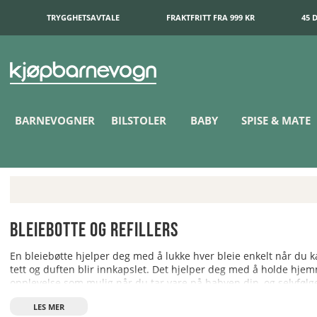
TRYGGHETSAVTALE
FRAKTFRITT FRA 999 KR
45 
BARNEVOGNER
BILSTOLER
BABY
SPISE & MATE
Bleiebotte og refillers
En bleiebøtte hjelper deg med å lukke hver bleie enkelt når du 
tett og duften blir innkapslet. Det hjelper deg med å holde hjemm
opplevelse som mulig når du tar vare på babyen din, og selvfølgel