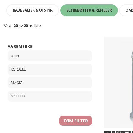
BADEBALJER & UTSTYR
BLEIJEBØTTER & REFILLER
OM
Visar
20
av
20
artiklar
VAREMERKE
UBBI
KORBELL
MAGIC
NATTOU
TØM FILTER