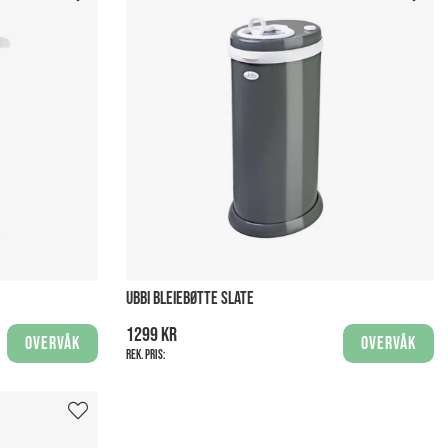
UBBI BLEIEBØTTE SLATE
1299 kr
Overvåk
Overvåk
Rek. pris: