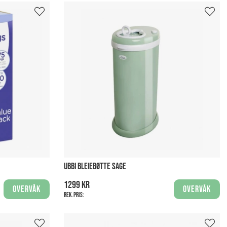
UBBI BLEIEBØTTE SAGE
1299 kr
Overvåk
Overvåk
Rek. pris: