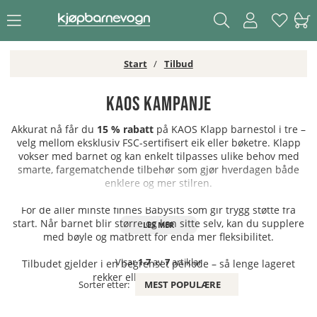
Start
Tilbud
KAOS Kampanje
Akkurat nå får du
15 % rabatt
på KAOS Klapp barnestol i tre –
velg mellom eksklusiv FSC-sertifisert eik eller bøketre. Klapp
vokser med barnet og kan enkelt tilpasses ulike behov med
smarte, fargematchende tilbehør som gjør hverdagen både
enklere og mer stilren.
For de aller minste finnes Babysits som gir trygg støtte fra
start. Når barnet blir større og kan sitte selv, kan du supplere
med bøyle og matbrett for enda mer fleksibilitet.
Visar
1-7
av
7
artiklar
Tilbudet gjelder i en begrenset periode – så lenge lageret
rekker eller
til og med 19.7
.
Sorter etter:
MEST POPULÆRE