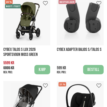
20
BESTSELGER
BEST I TEST
CYBEX TALOS S LUX 2026
CYBEX ADAPTER BALIOS S/TALOS S
SPORTSVOGN MOSS GREEN
5599 kr
6999 kr
599 kr
Kjøp
Bestill
Rek. pris:
Rek. pris:
21