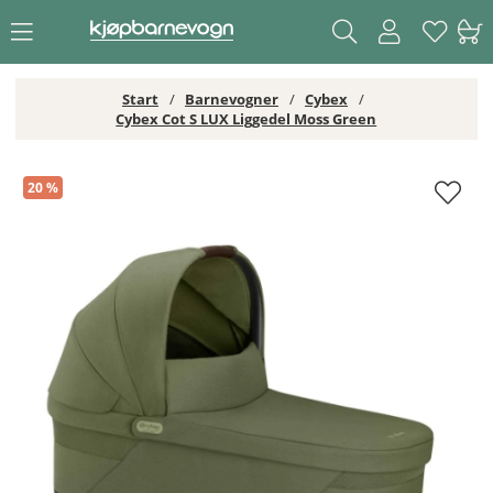
Start
Barnevogner
Cybex
Cybex Cot S LUX Liggedel Moss Green
Cybex Cot S LUX Liggedel Moss Green
20