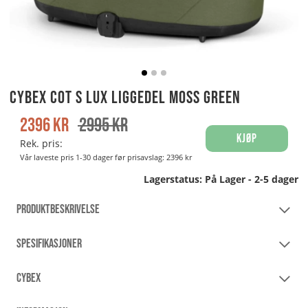
Cybex Cot S LUX Liggedel Moss Green
2396
kr
2995
kr
Kjøp
Rek. pris:
Vår laveste pris 1-30 dager før prisavslag:
2396 kr
Lagerstatus:
På Lager - 2-5 dager
PRODUKTBESKRIVELSE
SPESIFIKASJONER
CYBEX