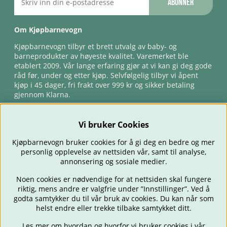
Abonner
Om Kjøpbarnevogn
Kjøpbarnevogn tilbyr et brett utvalg av baby- og
barneprodukter av høyeste kvalitet. Varemerket ble
etablert 2009. Vår lange erfaring gjør at vi kan gi deg gode
råd før, under og etter kjøp. Selvfølgelig tilbyr vi åpent
kjøp i 45 dager, fri frakt over 999 kr og sikker betaling
gjennom Klarna.
Vi bruker Cookies
Kjøpbarnevogn bruker cookies for å gi deg en bedre og mer
personlig opplevelse av nettsiden vår, samt til analyse,
annonsering og sosiale medier.
Noen cookies er nødvendige for at nettsiden skal fungere
riktig, mens andre er valgfrie under ”Innstillinger”. Ved å
BARNEVOGNER
BILSTOLER
BABY
SPISE & MATE
REISE
godta samtykker du til vår bruk av cookies. Du kan når som
FORELDRE
BARNEROMMET
LEKER
TILBUD
OUTLET
helst endre eller trekke tilbake samtykket ditt.
GAVETIPS
Les mer om hvordan og hvorfor vi bruker cookies i vår