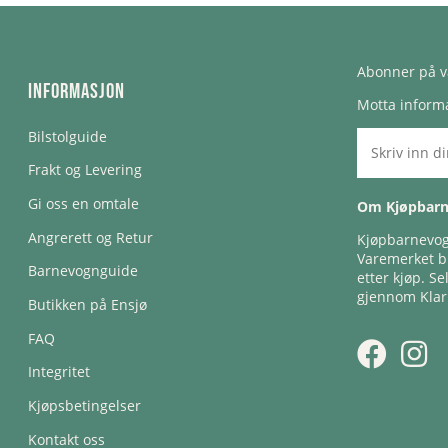
Abonner på v
Informasjon
Motta informa
Bilstolguide
Frakt og Levering
Gi oss en omtale
Om Kjøpbar
Angrerett og Retur
Kjøpbarnevogn
Varemerket bl
Barnevognguide
etter kjøp. Se
gjennom Klar
Butikken på Ensjø
FAQ
Integritet
Kjøpsbetingelser
Kontakt oss