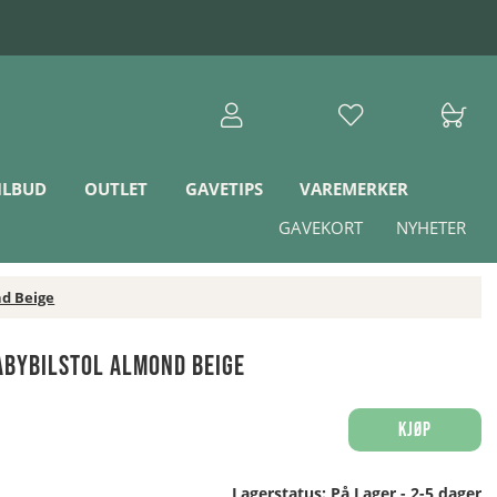
ILBUD
OUTLET
GAVETIPS
VAREMERKER
GAVEKORT
NYHETER
nd Beige
abybilstol Almond Beige
Kjøp
Lagerstatus:
På Lager - 2-5 dager