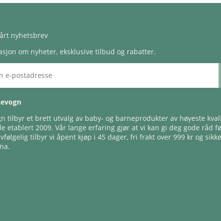
årt nyhetsbrev
sjon om nyheter, eksklusive tilbud og rabatter.
nevogn
 tilbyr et brett utvalg av baby- og barneprodukter av høyeste kvali
e etablert 2009. Vår lange erfaring gjør at vi kan gi deg gode råd f
lvfølgelig tilbyr vi åpent kjøp i 45 dager, fri frakt over 999 kr og sikk
na.