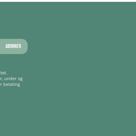
Abonner
tet.
ør, under og
er betaling