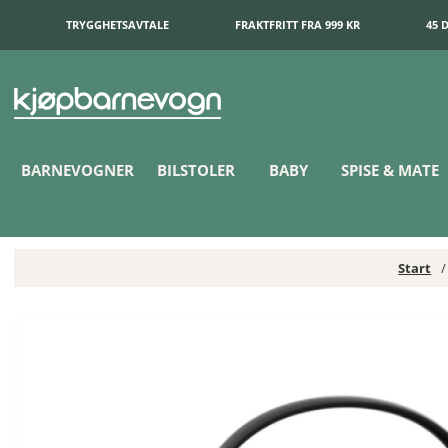
TRYGGHETSAVTALE
FRAKTFRITT FRA 999 KR
45 
BARNEVOGNER
BILSTOLER
BABY
SPISE & MATE
Start
Cybex Cloud G3 PLUS Babybilstol Almond Beige