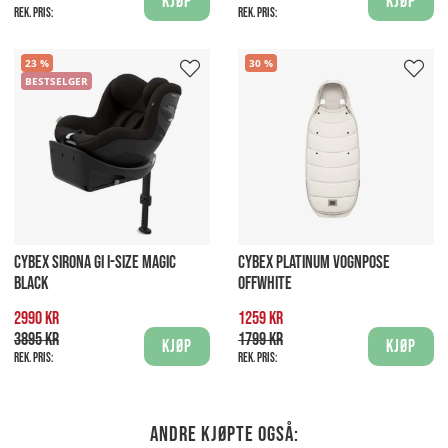
Kjøp
Kjøp
Rek. pris:
Rek. pris:
23
30
BESTSELGER
CYBEX SIRONA GI I-SIZE MAGIC
CYBEX PLATINUM VOGNPOSE
BLACK
OFFWHITE
2990 kr
1259 kr
3895 kr
1799 kr
Kjøp
Kjøp
Rek. pris:
Rek. pris:
Andre kjøpte også: