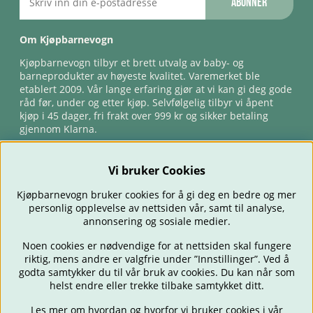
Abonner
Om Kjøpbarnevogn
Kjøpbarnevogn tilbyr et brett utvalg av baby- og
barneprodukter av høyeste kvalitet. Varemerket ble
etablert 2009. Vår lange erfaring gjør at vi kan gi deg gode
råd før, under og etter kjøp. Selvfølgelig tilbyr vi åpent
kjøp i 45 dager, fri frakt over 999 kr og sikker betaling
gjennom Klarna.
Vi bruker Cookies
Kjøpbarnevogn bruker cookies for å gi deg en bedre og mer
personlig opplevelse av nettsiden vår, samt til analyse,
annonsering og sosiale medier.
Noen cookies er nødvendige for at nettsiden skal fungere
riktig, mens andre er valgfrie under ”Innstillinger”. Ved å
BARNEVOGNER
BILSTOLER
BABY
SPISE & MATE
REISE
godta samtykker du til vår bruk av cookies. Du kan når som
FORELDRE
BARNEROMMET
LEKER
TILBUD
OUTLET
helst endre eller trekke tilbake samtykket ditt.
GAVETIPS
Les mer om hvordan og hvorfor vi bruker cookies i vår