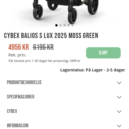
Cybex Balios S Lux 2025 Moss Green
4956
kr
6195
kr
Kjøp
Rek. pris:
Vår laveste pris 1-30 dager før prisavslag:
5499 kr
Lagerstatus:
På Lager - 2-5 dager
PRODUKTBESKRIVELSE
SPESIFIKASJONER
CYBEX
INFORMASJON