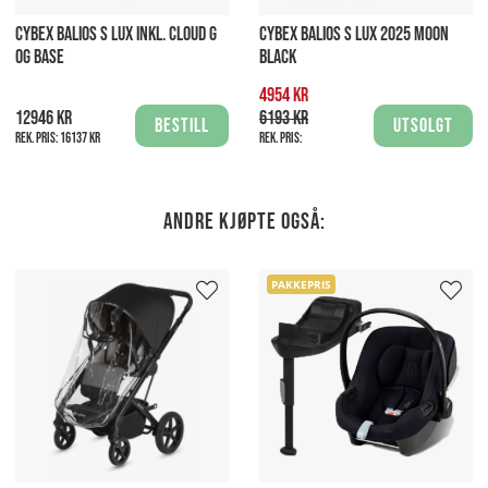
CYBEX BALIOS S LUX INKL. CLOUD G
CYBEX BALIOS S LUX 2025 MOON
OG BASE
BLACK
4954 kr
12946 kr
6193 kr
Bestill
Utsolgt
Rek. pris:
16137 kr
Rek. pris:
Andre kjøpte også:
PAKKEPRIS