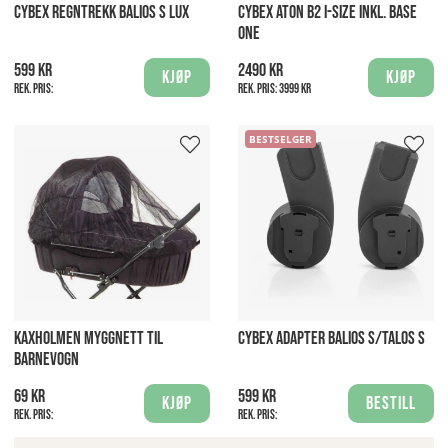
CYBEX REGNTREKK BALIOS S LUX
CYBEX ATON B2 I-SIZE INKL. BASE
ONE
599 kr
2490 kr
Kjøp
Kjøp
Rek. pris:
Rek. pris:
3999 kr
BESTSELGER
KAXHOLMEN MYGGNETT TIL
CYBEX ADAPTER BALIOS S/TALOS S
BARNEVOGN
69 kr
599 kr
Kjøp
Bestill
Rek. pris:
Rek. pris: