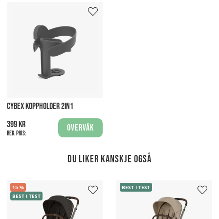
CYBEX KOPPHOLDER 2IN1
399 kr
Overvåk
Rek. pris:
Du liker kanskje også
15
BEST I TEST
BEST I TEST