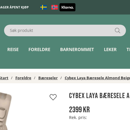
DAGER ÅPENT KJØP
REISE
FORELDRE
BARNEROMMET
LEKER
T
Start
Foreldre
Bæreseler
Cybex Laya Bæresele Almond Beig
Cybex Laya Bæresele A
2399
kr
Rek. pris: