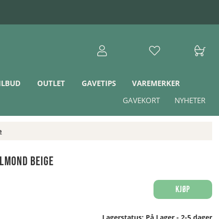
ILBUD
OUTLET
GAVETIPS
VAREMERKER
GAVEKORT
NYHETER
e
lmond Beige
Kjøp
Lagerstatus:
På Lager - 2-5 dager