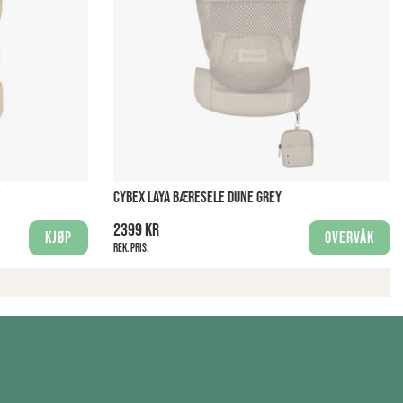
E
CYBEX LAYA BÆRESELE DUNE GREY
2399 kr
Kjøp
Overvåk
Rek. pris: