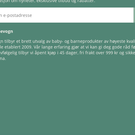
sjon om nyheter, eksklusive tilbud og rabatter.
nevogn
 tilbyr et brett utvalg av baby- og barneprodukter av høyeste kvali
e etablert 2009. Vår lange erfaring gjør at vi kan gi deg gode råd f
lvfølgelig tilbyr vi åpent kjøp i 45 dager, fri frakt over 999 kr og sikk
na.