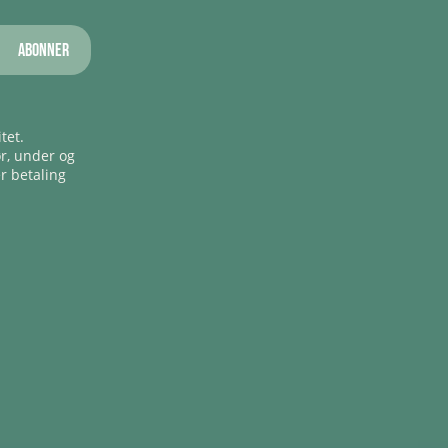
Abonner
tet.
ør, under og
er betaling