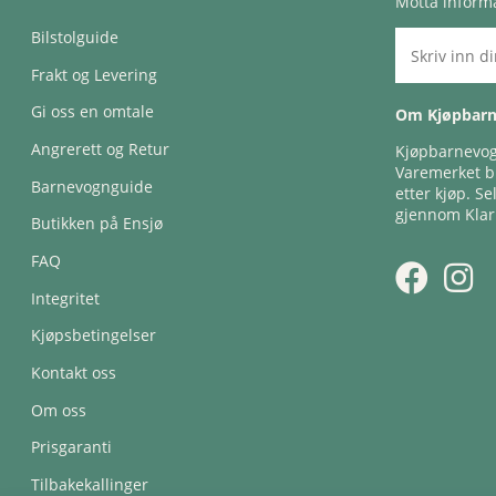
Motta informa
Bilstolguide
Frakt og Levering
Gi oss en omtale
Om Kjøpbar
Angrerett og Retur
Kjøpbarnevogn
Varemerket bl
Barnevognguide
etter kjøp. Se
gjennom Klar
Butikken på Ensjø
FAQ
Integritet
Kjøpsbetingelser
Kontakt oss
Om oss
Prisgaranti
Tilbakekallinger