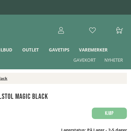
ILBUD
OUTLET
GAVETIPS
VAREMERKER
GAVEKORT
NYHETER
lack
lstol Magic Black
Kjøp
Lagerstatus:
På Lager - 2-5 dager