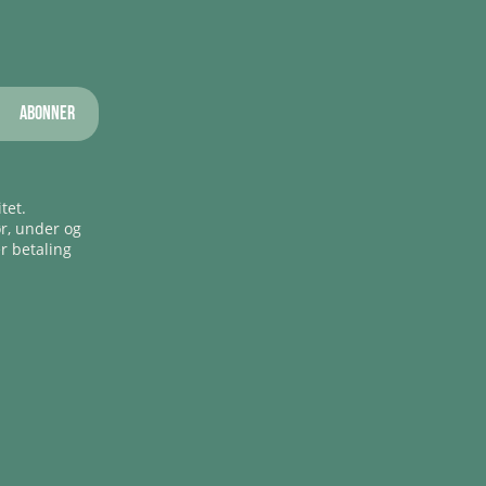
Abonner
tet.
ør, under og
er betaling