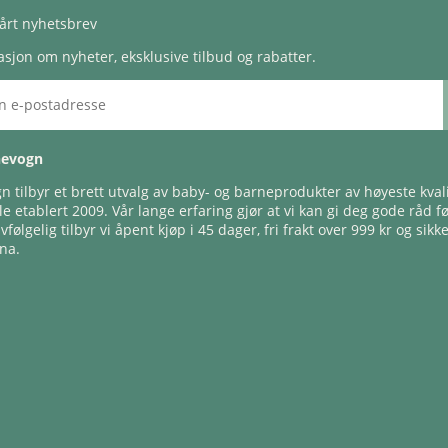
årt nyhetsbrev
sjon om nyheter, eksklusive tilbud og rabatter.
nevogn
 tilbyr et brett utvalg av baby- og barneprodukter av høyeste kvali
e etablert 2009. Vår lange erfaring gjør at vi kan gi deg gode råd f
lvfølgelig tilbyr vi åpent kjøp i 45 dager, fri frakt over 999 kr og sikk
na.