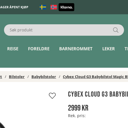
DAGER ÅPENT KJØP
REISE
FORELDRE
BARNEROMMET
LEKER
T
rt
Bilstoler
Babybilstoler
Cybex Cloud G3 Babybilstol Magic B
Cybex Cloud G3 Babybi
2999
kr
Rek. pris: