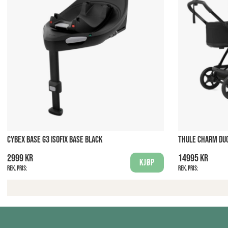
CYBEX BASE G3 ISOFIX BASE BLACK
THULE CHARM DUO
2999 kr
14995 kr
Kjøp
Rek. pris:
Rek. pris: