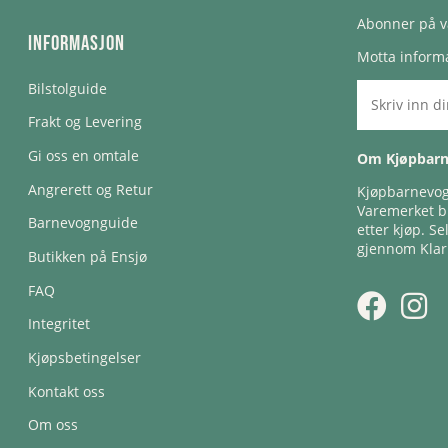
Abonner på v
Informasjon
Motta informa
Bilstolguide
Frakt og Levering
Gi oss en omtale
Om Kjøpbar
Angrerett og Retur
Kjøpbarnevogn
Varemerket bl
Barnevognguide
etter kjøp. Se
gjennom Klar
Butikken på Ensjø
FAQ
Integritet
Kjøpsbetingelser
Kontakt oss
Om oss