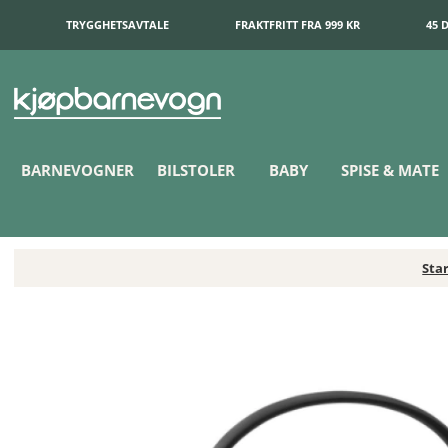
TRYGGHETSAVTALE
FRAKTFRITT FRA 999 KR
45 
BARNEVOGNER
BILSTOLER
BABY
SPISE & MATE
Sta
Cybex Cloud G3 Babybilstol Magic Black