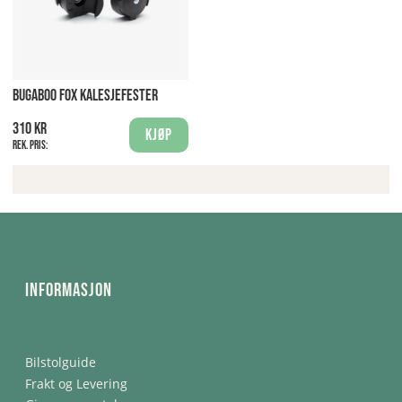
BUGABOO FOX KALESJEFESTER
310 kr
Kjøp
Rek. pris:
Informasjon
Bilstolguide
Frakt og Levering