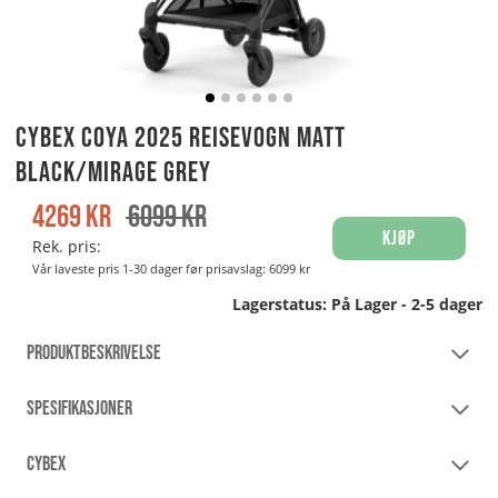
Cybex Coya 2025 Reisevogn Matt
Black/Mirage Grey
4269
kr
6099
kr
Kjøp
Rek. pris:
Vår laveste pris 1-30 dager før prisavslag:
6099 kr
Lagerstatus:
På Lager - 2-5 dager
PRODUKTBESKRIVELSE
SPESIFIKASJONER
CYBEX