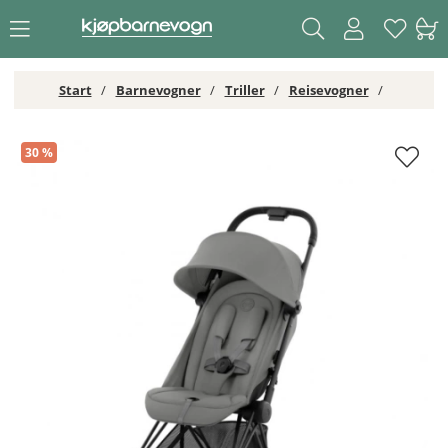
Start
Barnevogner
Triller
Reisevogner
Cybex Coya 2025 Reisevogn Matt Black/Mirage Grey
30