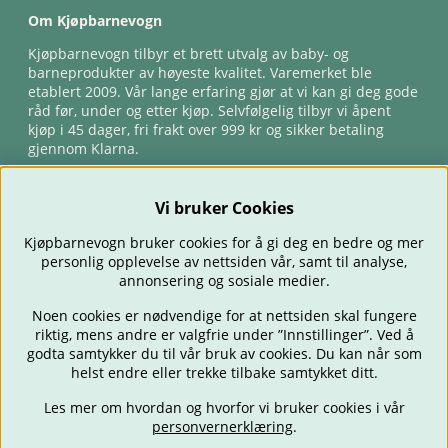
Om Kjøpbarnevogn
Kjøpbarnevogn tilbyr et brett utvalg av baby- og
barneprodukter av høyeste kvalitet. Varemerket ble
etablert 2009. Vår lange erfaring gjør at vi kan gi deg gode
råd før, under og etter kjøp. Selvfølgelig tilbyr vi åpent
kjøp i 45 dager, fri frakt over 999 kr og sikker betaling
gjennom Klarna.
Vi bruker Cookies
Kjøpbarnevogn bruker cookies for å gi deg en bedre og mer
personlig opplevelse av nettsiden vår, samt til analyse,
annonsering og sosiale medier.
Noen cookies er nødvendige for at nettsiden skal fungere
riktig, mens andre er valgfrie under ”Innstillinger”. Ved å
BARNEVOGNER
BILSTOLER
BABY
SPISE & MATE
REISE
godta samtykker du til vår bruk av cookies. Du kan når som
FORELDRE
BARNEROMMET
LEKER
TILBUD
OUTLET
helst endre eller trekke tilbake samtykket ditt.
GAVETIPS
Les mer om hvordan og hvorfor vi bruker cookies i vår
personvernerklæring
.