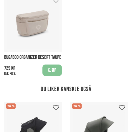
BUGABOO ORGANIZER DESERT TAUPE
729 kr
Kjøp
Rek. pris:
Du liker kanskje også
20
20