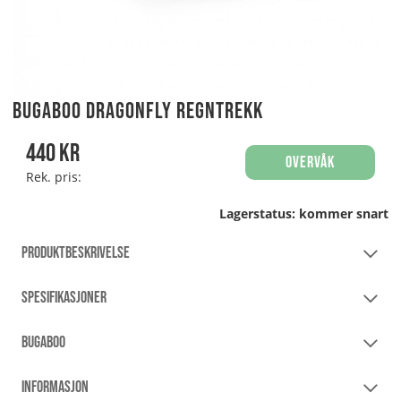
Bugaboo Dragonfly Regntrekk
440
kr
Overvåk
Rek. pris:
Lagerstatus:
kommer snart
PRODUKTBESKRIVELSE
SPESIFIKASJONER
BUGABOO
INFORMASJON