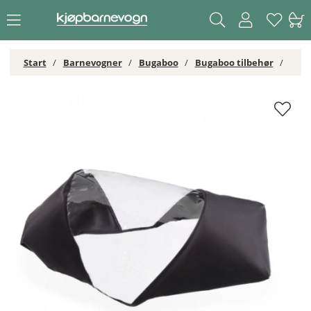
Start
Barnevogner
Bugaboo
Bugaboo tilbehør
Bugaboo Dragonfly Regntrekk