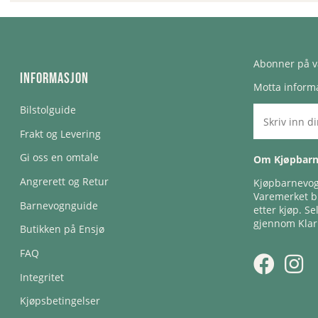
Abonner på v
Informasjon
Motta informa
Bilstolguide
Frakt og Levering
Gi oss en omtale
Om Kjøpbar
Angrerett og Retur
Kjøpbarnevogn
Varemerket bl
Barnevognguide
etter kjøp. Se
gjennom Klar
Butikken på Ensjø
FAQ
Integritet
Kjøpsbetingelser