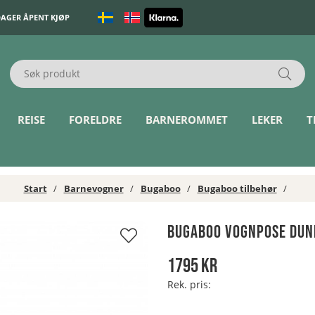
DAGER ÅPENT KJØP
REISE
FORELDRE
BARNEROMMET
LEKER
T
Start
Barnevogner
Bugaboo
Bugaboo tilbehør
Bugaboo Vognpose Dun
1795
kr
Rek. pris: