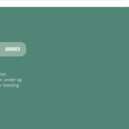
Abonner
tet.
ør, under og
er betaling