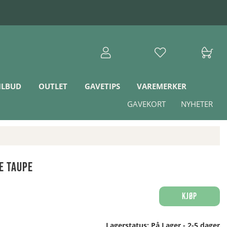
ILBUD
OUTLET
GAVETIPS
VAREMERKER
GAVEKORT
NYHETER
e Taupe
Kjøp
Lagerstatus:
På Lager - 2-5 dager