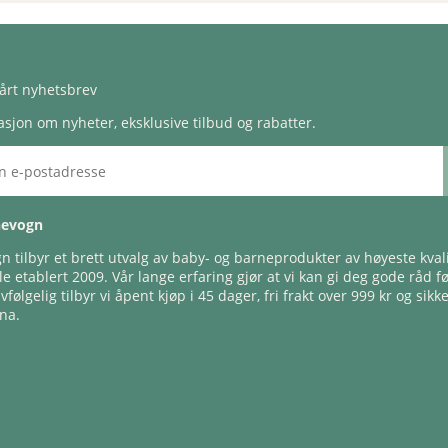
årt nyhetsbrev
sjon om nyheter, eksklusive tilbud og rabatter.
nevogn
 tilbyr et brett utvalg av baby- og barneprodukter av høyeste kvali
e etablert 2009. Vår lange erfaring gjør at vi kan gi deg gode råd f
lvfølgelig tilbyr vi åpent kjøp i 45 dager, fri frakt over 999 kr og sikk
na.