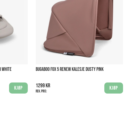
R WHITE
BUGABOO FOX 5 RENEW KALESJE DUSTY PINK
1299 kr
Kjøp
Kjøp
Rek. pris: