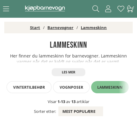
Start
Barnevogner
Lammeskinn
Lammeskinn
Her finner du lammeskinn for barnevogner. Lammeskinn
varmer når det er kaldt og svaler når det er varmt.
VINTERTILBEHØR
VOGNPOSER
LAMMESKINN
Visar
1-13
av
13
artiklar
Sorter etter:
MEST POPULÆRE