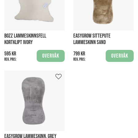
BOZZ LAMMESKINNSFELL
EASYGROW SITTEPUTE
KORTKLIPT IVORY
LAMMESKINN SAND
595 kr
799 kr
Overvåk
Overvåk
Rek. pris:
Rek. pris:
EASYGROW LAMMESKINN, GREY