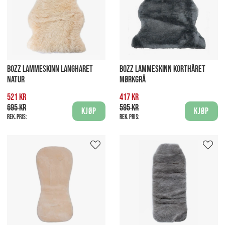
BOZZ LAMMESKINN LANGHARET
BOZZ LAMMESKINN KORTHÅRET
NATUR
MØRKGRÅ
521 kr
417 kr
695 kr
595 kr
Kjøp
Kjøp
Rek. pris:
Rek. pris: