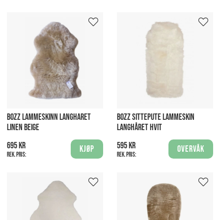
BOZZ LAMMESKINN LANGHARET
BOZZ SITTEPUTE LAMMESKIN
LINEN BEIGE
LANGHÅRET HVIT
695 kr
595 kr
Kjøp
Overvåk
Rek. pris:
Rek. pris: