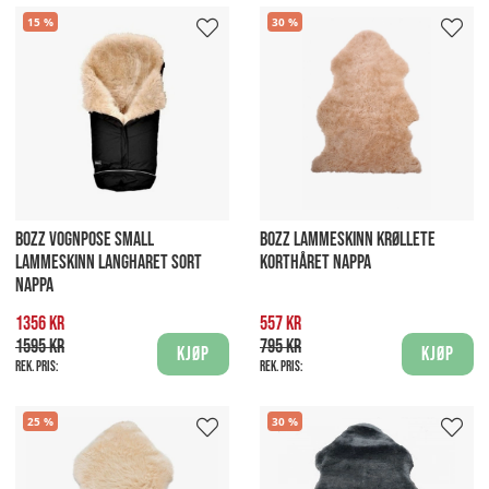
15
30
BOZZ VOGNPOSE SMALL
BOZZ LAMMESKINN KRØLLETE
LAMMESKINN LANGHARET SORT
KORTHÅRET NAPPA
NAPPA
1356 kr
557 kr
1595 kr
795 kr
Kjøp
Kjøp
Rek. pris:
Rek. pris:
25
30