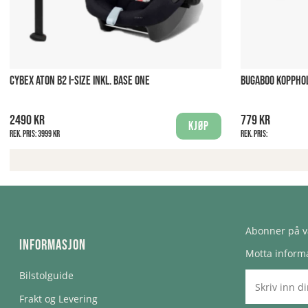
CYBEX ATON B2 I-SIZE INKL. BASE ONE
BUGABOO KOPPHO
2490 kr
779 kr
Kjøp
Rek. pris:
3999 kr
Rek. pris:
Abonner på v
Informasjon
Motta informa
Bilstolguide
Frakt og Levering