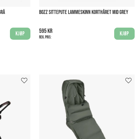
GRÅ
BOZZ SITTEPUTE LAMMESKINN KORTHÅRET MID GREY
595 kr
Kjøp
Kjøp
Rek. pris: