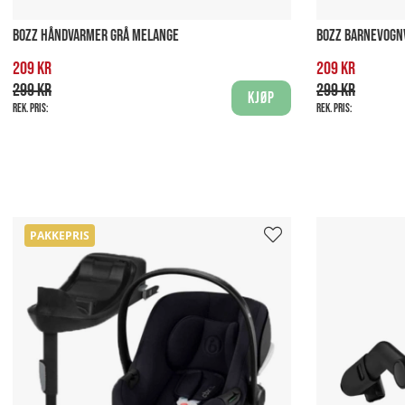
BOZZ HÅNDVARMER GRÅ MELANGE
BOZZ BARNEVOGN
209 kr
209 kr
299 kr
299 kr
Kjøp
Rek. pris:
Rek. pris:
PAKKEPRIS