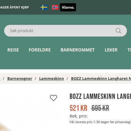
DAGER ÅPENT KJØP
REISE
FORELDRE
BARNEROMMET
LEKER
T
t
Barnevogner
Lammeskinn
BOZZ Lammeskinn Langharet 
BOZZ Lammeskinn Lang
521
kr
695
kr
Rek. pris:
Vår laveste pris 1-30 dager før prisavslag