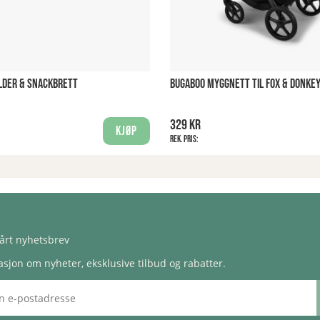
LDER & SNACKBRETT
BUGABOO MYGGNETT TIL FOX & DONKE
329 kr
Kjøp
Rek. pris:
årt nyhetsbrev
sjon om nyheter, eksklusive tilbud og rabatter.