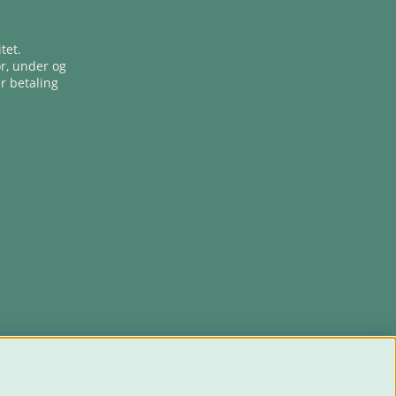
tet.
ør, under og
er betaling