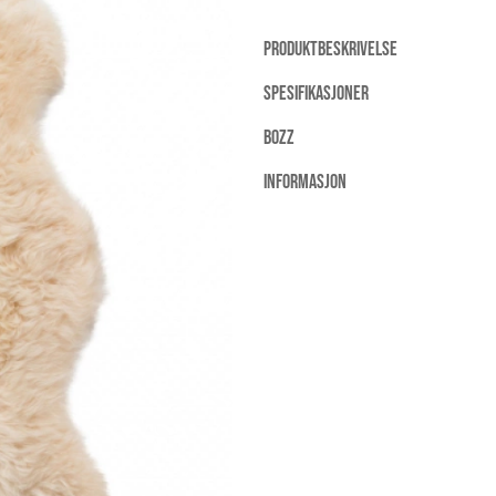
PRODUKTBESKRIVELSE
SPESIFIKASJONER
BOZZ
INFORMASJON