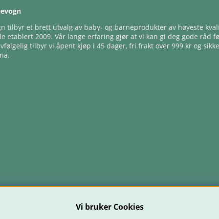
nevogn
 tilbyr et brett utvalg av baby- og barneprodukter av høyeste kvali
e etablert 2009. Vår lange erfaring gjør at vi kan gi deg gode råd f
lvfølgelig tilbyr vi åpent kjøp i 45 dager, fri frakt over 999 kr og sikk
na.
Vi bruker Cookies