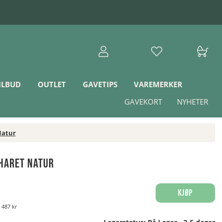
ILBUD
OUTLET
GAVETIPS
VAREMERKER
GAVEKORT
NYHETER
Natur
haret Natur
Kjøp
:
487 kr