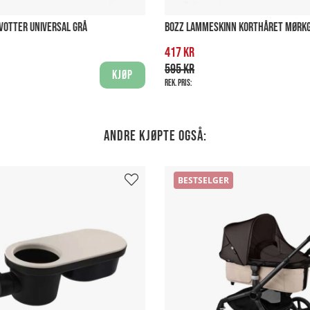
VOTTER UNIVERSAL GRÅ
BOZZ LAMMESKINN KORTHÅRET MØRK
417 kr
595 kr
Kjøp
Rek. pris:
Andre kjøpte også:
BESTSELGER