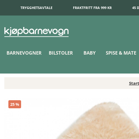
TRYGGHETSAVTALE
FRAKTFRITT FRA 999 KR
45 
BARNEVOGNER
BILSTOLER
BABY
SPISE & MATE
Star
BOZZ Lammeskinn Langharet Natur
25