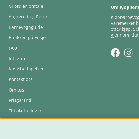
Gi oss en omtale
Om Kjøpbar
Angrerett og Retur
Kjøpbarnevogn
Varemerket bl
Barnevognguide
etter kjøp. Se
gjennom Klar
Butikken på Ensjø
FAQ
Integritet
Kjøpsbetingelser
Kontakt oss
Om oss
Prisgaranti
Tilbakekallinger
Trygghetsavtale