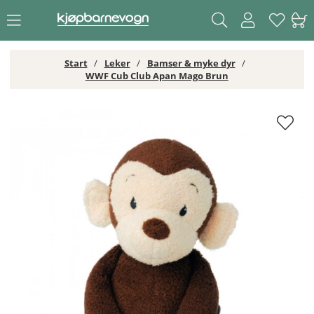
Start
Leker
Bamser & myke dyr
WWF Cub Club Apan Mago Brun
WWF Cub Club Apan Mago Brun