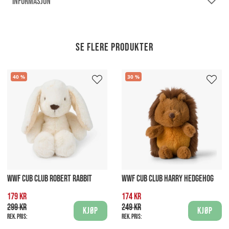
INFORMASJON
Se flere produkter
40
30
WWF CUB CLUB ROBERT RABBIT
WWF CUB CLUB HARRY HEDGEHOG
179 kr
174 kr
299 kr
249 kr
Kjøp
Kjøp
Rek. pris:
Rek. pris: