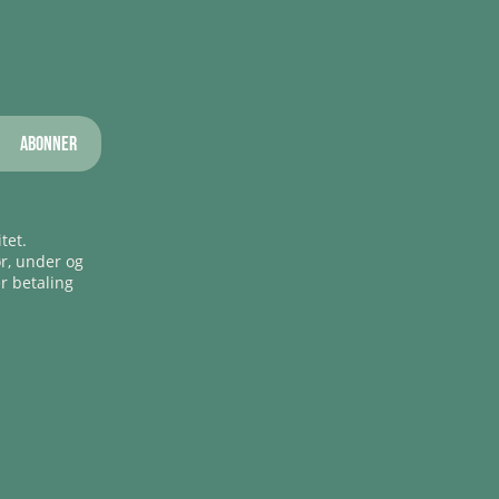
Abonner
tet.
ør, under og
er betaling