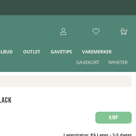
ILBUD
OUTLET
GAVETIPS
VAREMERKER
GAVEKORT
NYHETER
lack
Kjøp
Lagerstatus:
På Lager - 2-5 dager