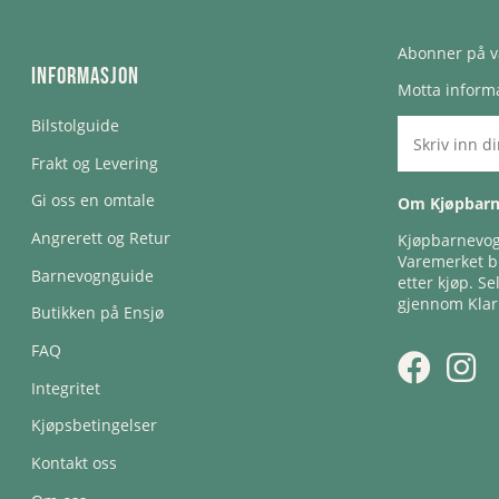
Abonner på v
Informasjon
Motta informa
Bilstolguide
Frakt og Levering
Gi oss en omtale
Om Kjøpbar
Angrerett og Retur
Kjøpbarnevogn
Varemerket bl
Barnevognguide
etter kjøp. Se
gjennom Klar
Butikken på Ensjø
FAQ
Integritet
Kjøpsbetingelser
Kontakt oss