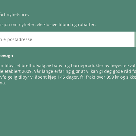
årt nyhetsbrev
sjon om nyheter, eksklusive tilbud og rabatter.
nevogn
 tilbyr et brett utvalg av baby- og barneprodukter av høyeste kvali
e etablert 2009. Vår lange erfaring gjør at vi kan gi deg gode råd f
lvfølgelig tilbyr vi åpent kjøp i 45 dager, fri frakt over 999 kr og sikk
na.