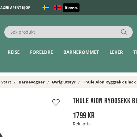
DAGER ÅPENT KJØP
REISE
FORELDRE
BARNEROMMET
LEKER
T
Start
Barnevogner
Øvrig utstyr
Thule Aion Ryggsekk Black
Thule Aion Ryggsekk B
1799
kr
Rek. pris: