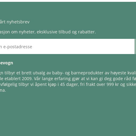
årt nyhetsbrev
sjon om nyheter, eksklusive tilbud og rabatter.
nevogn
 tilbyr et brett utvalg av baby- og barneprodukter av høyeste kvali
e etablert 2009. Vår lange erfaring gjør at vi kan gi deg gode råd f
lvfølgelig tilbyr vi åpent kjøp i 45 dager, fri frakt over 999 kr og sikk
na.