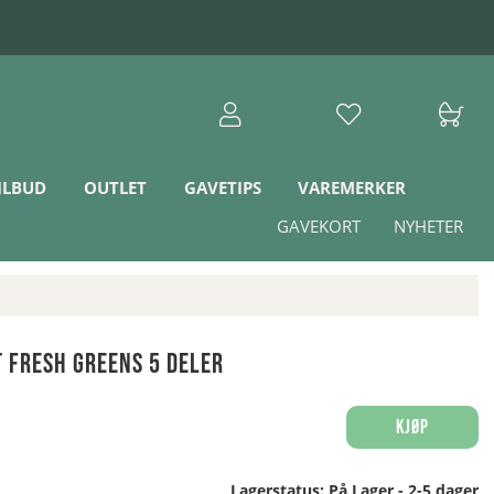
ILBUD
OUTLET
GAVETIPS
VAREMERKER
GAVEKORT
NYHETER
t Fresh Greens 5 deler
Kjøp
Lagerstatus:
På Lager - 2-5 dager