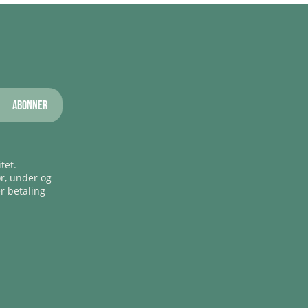
Abonner
tet.
ør, under og
er betaling