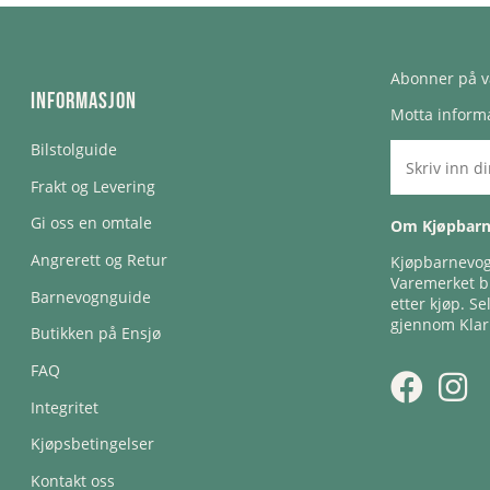
Abonner på v
Informasjon
Motta informa
Bilstolguide
Frakt og Levering
Gi oss en omtale
Om Kjøpbar
Angrerett og Retur
Kjøpbarnevogn
Varemerket bl
Barnevognguide
etter kjøp. Se
gjennom Klar
Butikken på Ensjø
FAQ
Integritet
Kjøpsbetingelser
Kontakt oss