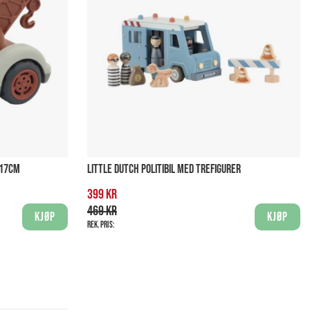
 17CM
LITTLE DUTCH POLITIBIL MED TREFIGURER
399 kr
469 kr
Kjøp
Kjøp
Rek. pris: