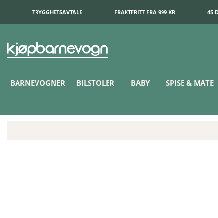
TRYGGHETSAVTALE
FRAKTFRITT FRA 999 KR
45 
BARNEVOGNER
BILSTOLER
BABY
SPISE & MATE
Little Dutch Bøttesett Fresh Greens 5 deler