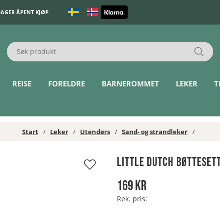
DAGER ÅPENT KJØP
REISE
FORELDRE
BARNEROMMET
LEKER
T
Start
Leker
Utendørs
Sand- og strandleker
Little Dutch Bøtteset
169
kr
Rek. pris: