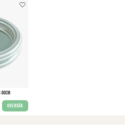
S 80CM
Overvåk