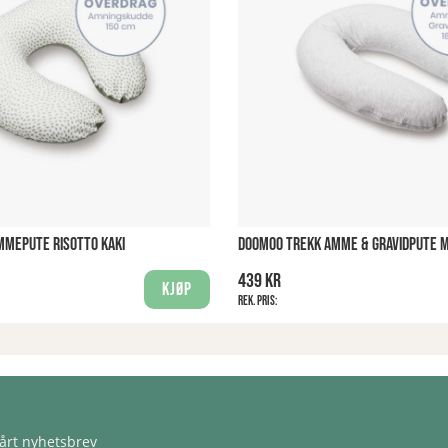
MMEPUTE RISOTTO KAKI
DOOMOO TREKK AMME & GRAVIDPUTE M
439 kr
Kjøp
Rek. pris:
årt nyhetsbrev