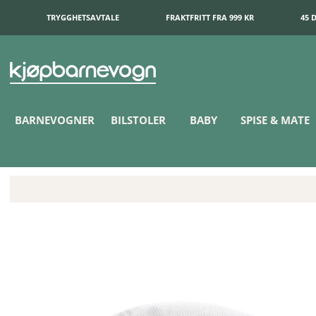
TRYGGHETSAVTALE
FRAKTFRITT FRA 999 KR
45 
BARNEVOGNER
BILSTOLER
BABY
SPISE & MATE
Doomoo Amme & Gravidpute Stripete Grå