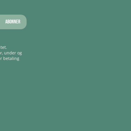
Abonner
tet.
ør, under og
er betaling