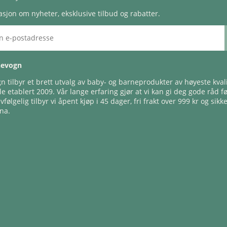
sjon om nyheter, eksklusive tilbud og rabatter.
nevogn
 tilbyr et brett utvalg av baby- og barneprodukter av høyeste kvali
e etablert 2009. Vår lange erfaring gjør at vi kan gi deg gode råd f
lvfølgelig tilbyr vi åpent kjøp i 45 dager, fri frakt over 999 kr og sikk
na.