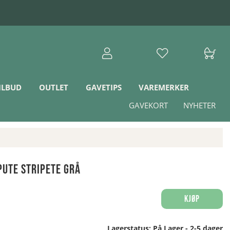
ILBUD
OUTLET
GAVETIPS
VAREMERKER
GAVEKORT
NYHETER
ute Stripete Grå
Kjøp
Lagerstatus:
På Lager - 2-5 dager