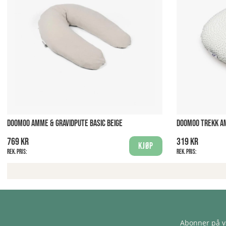
DOOMOO AMME & GRAVIDPUTE BASIC BEIGE
DOOMOO TREKK A
769 kr
319 kr
Kjøp
Rek. pris:
Rek. pris:
Abonner på v