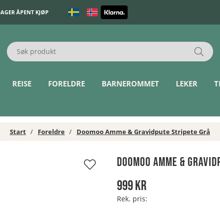
DAGER ÅPENT KJØP
REISE
FORELDRE
BARNEROMMET
LEKER
T
Start
Foreldre
Doomoo Amme & Gravidpute Stripete Grå
Doomoo Amme & Gravidp
999
kr
Rek. pris: