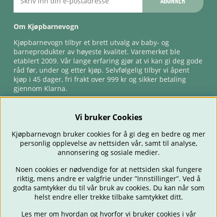
Abonner
Om Kjøpbarnevogn
Kjøpbarnevogn tilbyr et brett utvalg av baby- og
barneprodukter av høyeste kvalitet. Varemerket ble
etablert 2009. Vår lange erfaring gjør at vi kan gi deg gode
råd før, under og etter kjøp. Selvfølgelig tilbyr vi åpent
kjøp i 45 dager, fri frakt over 999 kr og sikker betaling
gjennom Klarna.
Vi bruker Cookies
Kjøpbarnevogn bruker cookies for å gi deg en bedre og mer
personlig opplevelse av nettsiden vår, samt til analyse,
annonsering og sosiale medier.
Noen cookies er nødvendige for at nettsiden skal fungere
riktig, mens andre er valgfrie under ”Innstillinger”. Ved å
BARNEVOGNER
BILSTOLER
BABY
SPISE & MATE
REISE
godta samtykker du til vår bruk av cookies. Du kan når som
FORELDRE
BARNEROMMET
LEKER
TILBUD
OUTLET
helst endre eller trekke tilbake samtykket ditt.
GAVETIPS
Les mer om hvordan og hvorfor vi bruker cookies i vår