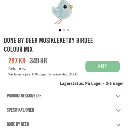
Done By Deer Musikleketøy Birdee
Colour Mix
297
kr
349
kr
Kjøp
Rek. pris:
Vår laveste pris 1-30 dager før prisavslag:
349 kr
Lagerstatus:
På Lager - 2-5 dager
PRODUKTBESKRIVELSE
SPESIFIKASJONER
DONE BY DEER