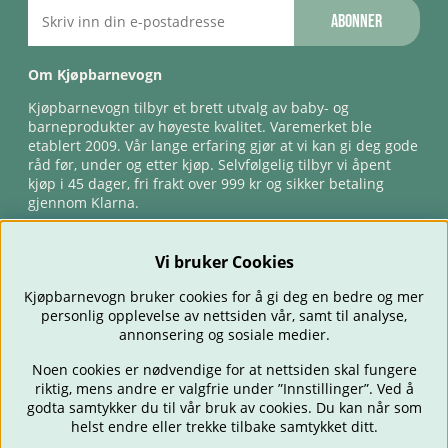
Abonner
Om Kjøpbarnevogn
Kjøpbarnevogn tilbyr et brett utvalg av baby- og
barneprodukter av høyeste kvalitet. Varemerket ble
etablert 2009. Vår lange erfaring gjør at vi kan gi deg gode
råd før, under og etter kjøp. Selvfølgelig tilbyr vi åpent
kjøp i 45 dager, fri frakt over 999 kr og sikker betaling
gjennom Klarna.
Vi bruker Cookies
Kjøpbarnevogn bruker cookies for å gi deg en bedre og mer
personlig opplevelse av nettsiden vår, samt til analyse,
annonsering og sosiale medier.
Noen cookies er nødvendige for at nettsiden skal fungere
riktig, mens andre er valgfrie under ”Innstillinger”. Ved å
BARNEVOGNER
BILSTOLER
BABY
SPISE & MATE
REISE
godta samtykker du til vår bruk av cookies. Du kan når som
FORELDRE
BARNEROMMET
LEKER
TILBUD
OUTLET
helst endre eller trekke tilbake samtykket ditt.