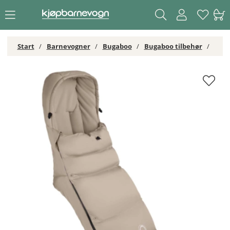
Start
Barnevogner
Bugaboo
Bugaboo tilbehør
Bugaboo THERMOLITE® performance Vognpose Desert Taupe