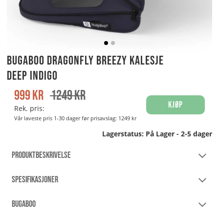
Bugaboo Dragonfly Breezy kalesje
Deep Indigo
999
kr
1249
kr
Kjøp
Rek. pris:
Vår laveste pris 1-30 dager før prisavslag:
1249 kr
Lagerstatus:
På Lager - 2-5 dager
PRODUKTBESKRIVELSE
SPESIFIKASJONER
BUGABOO