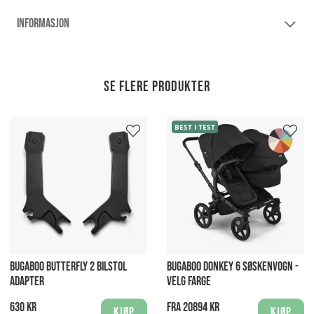
INFORMASJON
Se flere produkter
BEST I TEST
BUGABOO BUTTERFLY 2 BILSTOL
BUGABOO DONKEY 6 SØSKENVOGN -
ADAPTER
VELG FARGE
630 kr
Fra 20894 kr
Kjøp
Kjøp