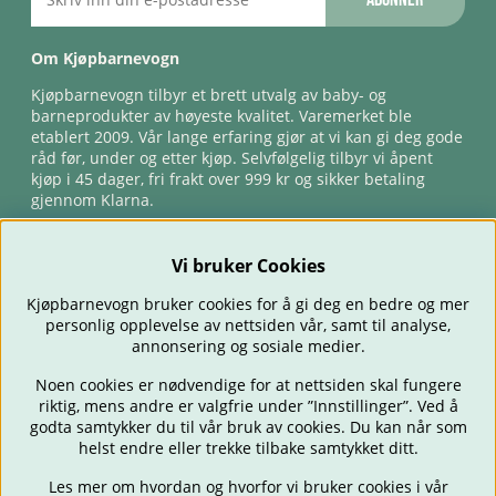
Om Kjøpbarnevogn
Kjøpbarnevogn tilbyr et brett utvalg av baby- og
barneprodukter av høyeste kvalitet. Varemerket ble
etablert 2009. Vår lange erfaring gjør at vi kan gi deg gode
råd før, under og etter kjøp. Selvfølgelig tilbyr vi åpent
kjøp i 45 dager, fri frakt over 999 kr og sikker betaling
gjennom Klarna.
Vi bruker Cookies
Kjøpbarnevogn bruker cookies for å gi deg en bedre og mer
personlig opplevelse av nettsiden vår, samt til analyse,
annonsering og sosiale medier.
Noen cookies er nødvendige for at nettsiden skal fungere
riktig, mens andre er valgfrie under ”Innstillinger”. Ved å
BARNEVOGNER
BILSTOLER
BABY
SPISE & MATE
REISE
godta samtykker du til vår bruk av cookies. Du kan når som
FORELDRE
BARNEROMMET
LEKER
TILBUD
OUTLET
helst endre eller trekke tilbake samtykket ditt.
GAVETIPS
Les mer om hvordan og hvorfor vi bruker cookies i vår