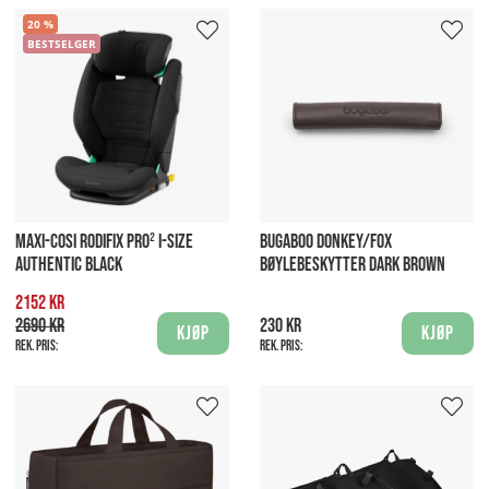
20
BESTSELGER
MAXI-COSI RODIFIX PRO² I-SIZE
BUGABOO DONKEY/FOX
AUTHENTIC BLACK
BØYLEBESKYTTER DARK BROWN
2152 kr
2690 kr
230 kr
Kjøp
Kjøp
Rek. pris:
Rek. pris: