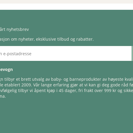
årt nyhetsbrev
sjon om nyheter, eksklusive tilbud og rabatter.
nevogn
 tilbyr et brett utvalg av baby- og barneprodukter av høyeste kvali
e etablert 2009. Vår lange erfaring gjør at vi kan gi deg gode råd f
lvfølgelig tilbyr vi åpent kjøp i 45 dager, fri frakt over 999 kr og sikk
na.