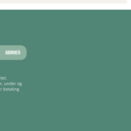
Abonner
tet.
ør, under og
er betaling