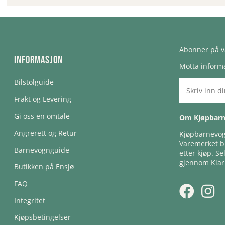
Abonner på v
Informasjon
Motta informa
Bilstolguide
Frakt og Levering
Gi oss en omtale
Om Kjøpbar
Angrerett og Retur
Kjøpbarnevogn
Varemerket bl
Barnevognguide
etter kjøp. Se
gjennom Klar
Butikken på Ensjø
FAQ
Integritet
Kjøpsbetingelser