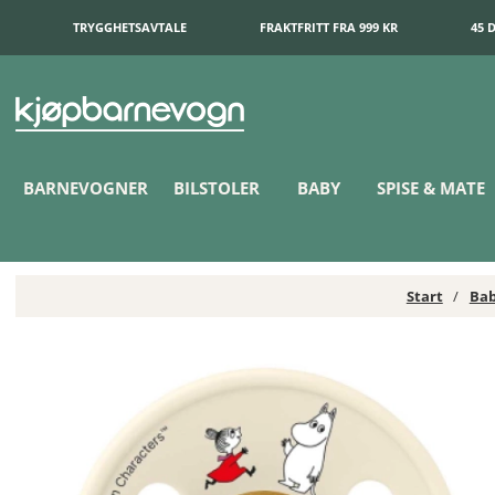
TRYGGHETSAVTALE
FRAKTFRITT FRA 999 KR
45 
BARNEVOGNER
BILSTOLER
BABY
SPISE & MATE
Start
Bab
BIBS x Moomin Smokk Colour Latex 2-pak 6-18 mnd Friends Ivory M