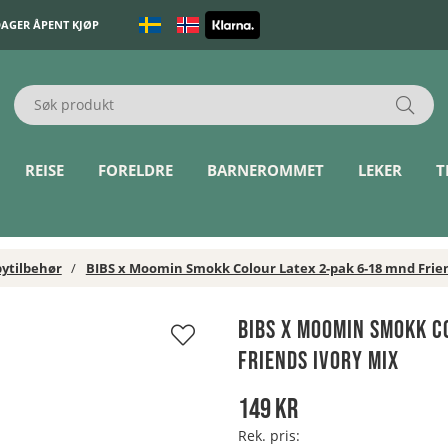
DAGER ÅPENT KJØP
REISE
FORELDRE
BARNEROMMET
LEKER
T
ytilbehør
BIBS x Moomin Smokk Colour Latex 2-pak 6-18 mnd Frien
ix
BIBS x Moomin Smokk C
Friends Ivory Mix
149
kr
Rek. pris: