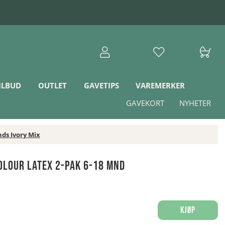
ILBUD
OUTLET
GAVETIPS
VAREMERKER
GAVEKORT
NYHETER
ds Ivory Mix
olour Latex 2-pak 6-18 mnd
Kjøp