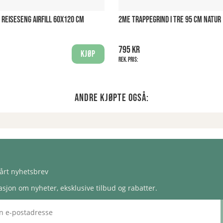
 REISESENG AIRFILL 60X120 CM
2ME TRAPPEGRIND I TRE 95 CM NATUR
795 kr
Kjøp
Rek. pris:
Andre kjøpte også:
årt nyhetsbrev
sjon om nyheter, eksklusive tilbud og rabatter.