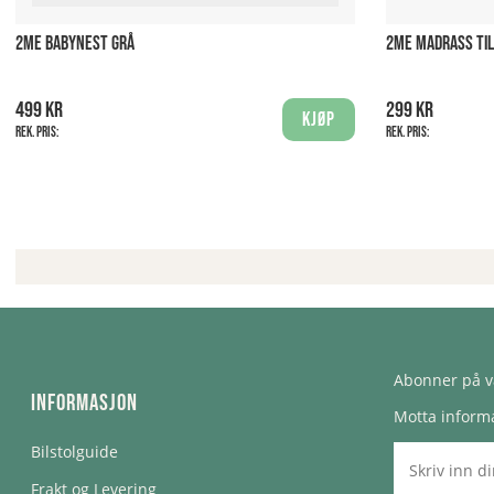
2ME BABYNEST GRÅ
2ME MADRASS TIL
499 kr
299 kr
Kjøp
Rek. pris:
Rek. pris:
Abonner på v
Informasjon
Motta informa
Bilstolguide
Frakt og Levering