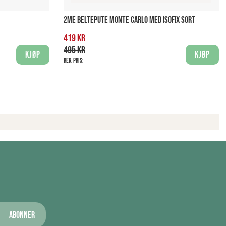
2ME BELTEPUTE MONTE CARLO MED ISOFIX SORT
419 kr
495 kr
Kjøp
Kjøp
Rek. pris:
Abonner