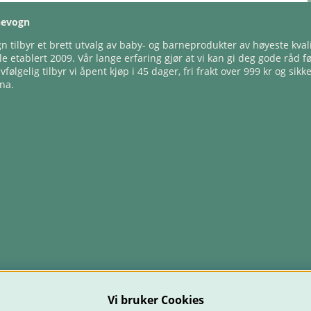
nevogn
 tilbyr et brett utvalg av baby- og barneprodukter av høyeste kvali
e etablert 2009. Vår lange erfaring gjør at vi kan gi deg gode råd f
lvfølgelig tilbyr vi åpent kjøp i 45 dager, fri frakt over 999 kr og sikk
na.
Vi bruker Cookies