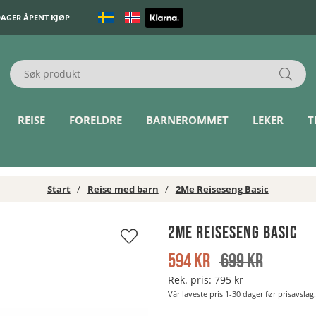
DAGER ÅPENT KJØP
REISE
FORELDRE
BARNEROMMET
LEKER
T
Start
Reise med barn
2Me Reiseseng Basic
2Me Reiseseng Basic
594
kr
699
kr
Rek. pris:
795 kr
Vår laveste pris 1-30 dager før prisavslag