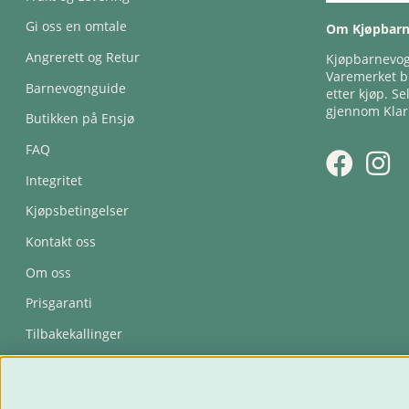
Gi oss en omtale
Om Kjøpbar
Angrerett og Retur
Kjøpbarnevogn
Varemerket bl
Barnevognguide
etter kjøp. Se
gjennom Klar
Butikken på Ensjø
FAQ
Integritet
Kjøpsbetingelser
Kontakt oss
Om oss
Prisgaranti
Tilbakekallinger
Trygghetsavtale