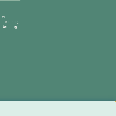
tet.
ør, under og
er betaling