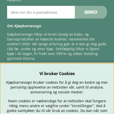
Abonner
Om Kjøpbarnevogn
Kjøpbarnevogn tilbyr et brett utvalg av baby- og
barneprodukter av høyeste kvalitet. Varemerket ble
etablert 2009. Vår lange erfaring gjør at vi kan gi deg gode
råd før, under og etter kjøp. Selvfølgelig tilbyr vi åpent
kjøp i 45 dager, fri frakt over 999 kr og sikker betaling
gjennom Klarna.
Vi bruker Cookies
Kjøpbarnevogn bruker cookies for å gi deg en bedre og mer
personlig opplevelse av nettsiden vår, samt til analyse,
annonsering og sosiale medier.
Noen cookies er nødvendige for at nettsiden skal fungere
riktig, mens andre er valgfrie under ”Innstillinger”. Ved å
BARNEVOGNER
BILSTOLER
BABY
SPISE & MATE
REISE
godta samtykker du til vår bruk av cookies. Du kan når som