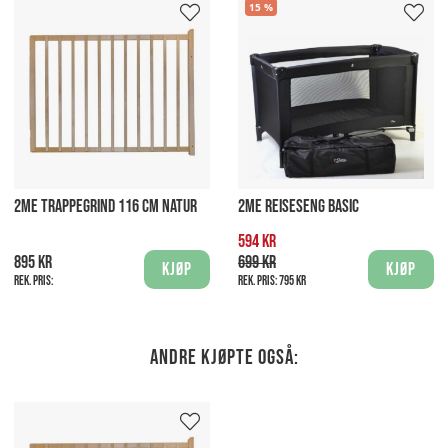
15
2ME TRAPPEGRIND 116 CM NATUR
2ME REISESENG BASIC
594 kr
895 kr
699 kr
Kjøp
Kjøp
Rek. pris:
Rek. pris:
795 kr
Andre kjøpte også: