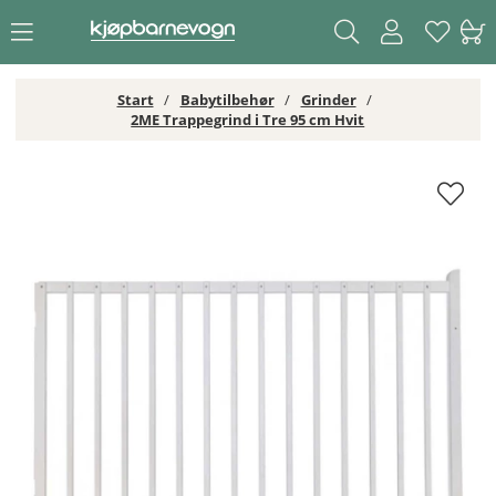
Start
Babytilbehør
Grinder
2ME Trappegrind i Tre 95 cm Hvit
2ME Trappegrind i Tre 95 cm Hvit