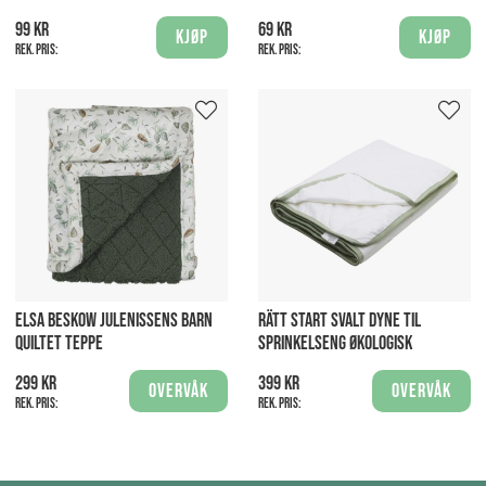
99 kr
69 kr
Kjøp
Kjøp
Rek. pris:
Rek. pris:
ELSA BESKOW JULENISSENS BARN
RÄTT START SVALT DYNE TIL
QUILTET TEPPE
SPRINKELSENG ØKOLOGISK
299 kr
399 kr
Overvåk
Overvåk
Rek. pris:
Rek. pris: