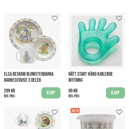
ELSA BESKOW BLOMSTERBARNA
RÄTT START HÅND KJØLENDE
BARNESERVISE 3 DELER
BITERING
299 kr
69 kr
Kjøp
Kjøp
Rek. pris:
Rek. pris:
20