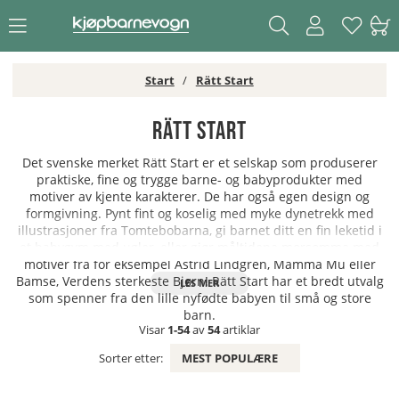
Start
Rätt Start
Rätt Start
Det svenske merket Rätt Start er et selskap som produserer
praktiske, fine og trygge barne- og babyprodukter med
motiver av kjente karakterer. De har også egen design og
formgivning. Pynt fint og koselig med myke dynetrekk med
illustrasjoner fra Tomtebobarna, gi barnet ditt en fin leketid i
et babygym med ugler, eller gjør måltidene morsomme med
motiver fra for eksempel Astrid Lindgren, Mamma Mu eller
Bamse, Verdens sterkeste Bjørn! Rätt Start har et bredt utvalg
som spenner fra den lille nyfødte babyen til små og store
barn.
Visar
1-54
av
54
artiklar
Sorter etter:
MEST POPULÆRE