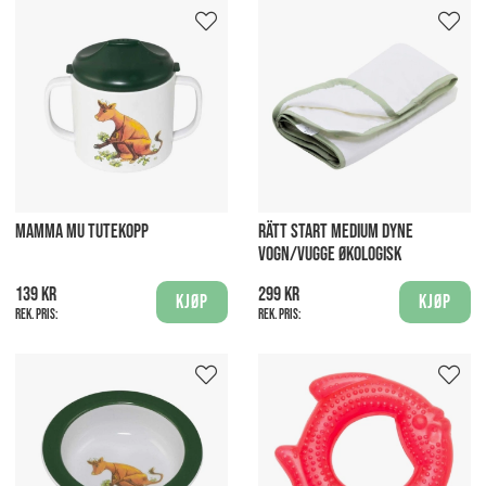
MAMMA MU TUTEKOPP
RÄTT START MEDIUM DYNE
VOGN/VUGGE ØKOLOGISK
139 kr
299 kr
Kjøp
Kjøp
Rek. pris:
Rek. pris: