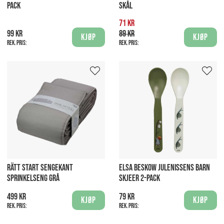
PACK
SKÅL
71 kr
99 kr
89 kr
Kjøp
Kjøp
Rek. pris:
Rek. pris:
RÄTT START SENGEKANT
ELSA BESKOW JULENISSENS BARN
SPRINKELSENG GRÅ
SKJEER 2-PACK
499 kr
79 kr
Kjøp
Kjøp
Rek. pris:
Rek. pris: