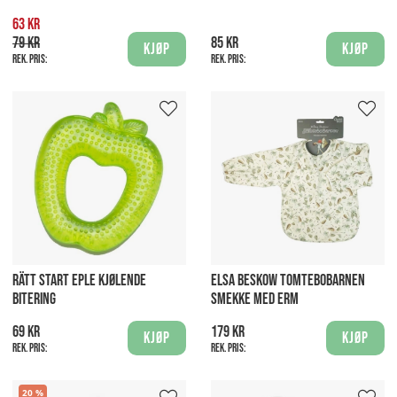
63 kr
79 kr
85 kr
Kjøp
Kjøp
Rek. pris:
Rek. pris:
RÄTT START EPLE KJØLENDE
ELSA BESKOW TOMTEBOBARNEN
BITERING
SMEKKE MED ERM
69 kr
179 kr
Kjøp
Kjøp
Rek. pris:
Rek. pris:
20