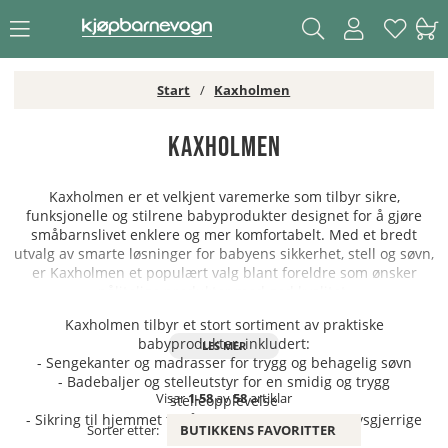
Start
Kaxholmen
Kaxholmen
Kaxholmen er et velkjent varemerke som tilbyr sikre,
funksjonelle og stilrene babyprodukter designet for å gjøre
småbarnslivet enklere og mer komfortabelt. Med et bredt
utvalg av smarte løsninger for babyens sikkerhet, stell og søvn,
er Kaxholmen et populært valg blant foreldre som ønsker
pålitelige produkter med god kvalitet.
Kaxholmen tilbyr et stort sortiment av praktiske
babyprodukter, inkludert:
- Sengekanter og madrasser for trygg og behagelig søvn
- Badebaljer og stelleutstyr for en smidig og trygg
Visar
1-58
av
58
artiklar
stelleopplevelse
- Sikring til hjemmet for å gjøre miljøet trygt for nysgjerrige
Sorter etter:
BUTIKKENS FAVORITTER
små