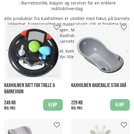
- Barnebestikk, kopper og serviser for en enklere
måltidshverdag
Alle produkter fra Kaxholmen er utviklet med fokus på barnets
sikkerhet, funksjonalitet og materialvalg, slik at foreldre kan
føle seg trygge i hverdagen. Med moderne design og
slitesterke materialer, er Kaxholmen en pålitelige partner
gjennom barnets første år.
Velg Kaxholmen for trygghet, komfort og smarte løsninger til
din lille!
KAXHOLMEN RATT FOR TRILLE &
KAXHOLMEN BADEBALJE STAR GRÅ
BARNEVOGN
249 kr
229 kr
Kjøp
Kjøp
Rek. pris:
Rek. pris: