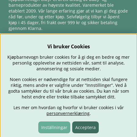
barneprodukter av høyeste kvalitet. Varemerket ble
etablert 2009. Vår lange erfaring gjør at vi kan gi deg gode
råd før, under og etter kjøp. Selvfølgelig tilbyr vi åpent
kjøp i 45 dager, fri frakt over 999 kr og sikker betaling
gjennom Klarna.
Vi bruker Cookies
Kjøpbarnevogn bruker cookies for å gi deg en bedre og mer
personlig opplevelse av nettsiden vår, samt til analyse,
annonsering og sosiale medier.
Noen cookies er nødvendige for at nettsiden skal fungere
riktig, mens andre er valgfrie under ”Innstillinger”. Ved å
BARNEVOGNER
BILSTOLER
BABY
SPISE & MATE
REISE
godta samtykker du til vår bruk av cookies. Du kan når som
FORELDRE
BARNEROMMET
LEKER
TILBUD
OUTLET
helst endre eller trekke tilbake samtykket ditt.
GAVETIPS
Les mer om hvordan og hvorfor vi bruker cookies i vår
personvernerklæring
.
Inställningar
Acceptera
Fraktfritt fra 999 kr