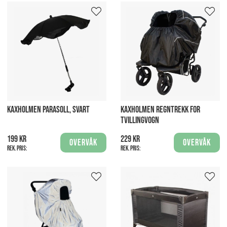
KAXHOLMEN PARASOLL, SVART
KAXHOLMEN REGNTREKK FOR
TVILLINGVOGN
199 kr
229 kr
Overvåk
Overvåk
Rek. pris:
Rek. pris: