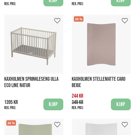
Kjøp
Kjøp
Rek. pris:
Rek. pris:
30
KAXHOLMEN SPRINKLESENG ULLA
KAXHOLMEN STELLEMATTE CARO
ECO LINE NATUR
BEIGE
244 kr
1395 kr
349 kr
Kjøp
Kjøp
Rek. pris:
Rek. pris:
30