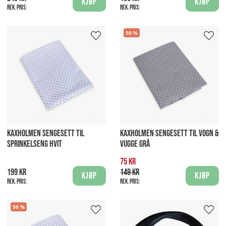
Kjøp
Kjøp
Rek. pris:
Rek. pris:
50
KAXHOLMEN SENGESETT TIL
KAXHOLMEN SENGESETT TIL VOGN &
SPRINKELSENG HVIT
VUGGE GRÅ
75 kr
199 kr
149 kr
Kjøp
Kjøp
Rek. pris:
Rek. pris:
50