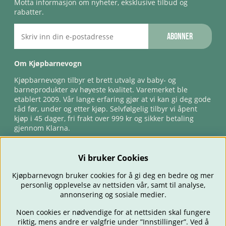
Motta informasjon om nyheter, eksklusive tilbud og
rabatter.
Abonner
Om Kjøpbarnevogn
Kjøpbarnevogn tilbyr et brett utvalg av baby- og
barneprodukter av høyeste kvalitet. Varemerket ble
etablert 2009. Vår lange erfaring gjør at vi kan gi deg gode
råd før, under og etter kjøp. Selvfølgelig tilbyr vi åpent
kjøp i 45 dager, fri frakt over 999 kr og sikker betaling
gjennom Klarna.
Vi bruker Cookies
Kjøpbarnevogn bruker cookies for å gi deg en bedre og mer
personlig opplevelse av nettsiden vår, samt til analyse,
annonsering og sosiale medier.
Noen cookies er nødvendige for at nettsiden skal fungere
riktig, mens andre er valgfrie under ”Innstillinger”. Ved å
BARNEVOGNER
BILSTOLER
BABY
SPISE & MATE
REISE