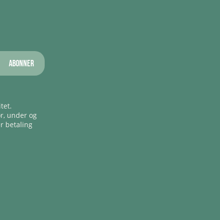
Abonner
tet.
ør, under og
er betaling