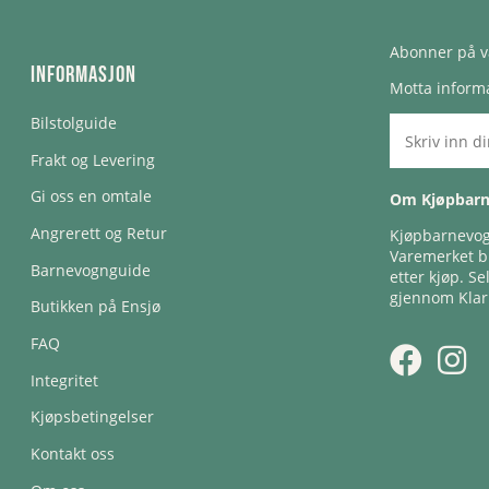
Abonner på v
Informasjon
Motta informa
Bilstolguide
Frakt og Levering
Gi oss en omtale
Om Kjøpbar
Angrerett og Retur
Kjøpbarnevogn
Varemerket bl
Barnevognguide
etter kjøp. Se
gjennom Klar
Butikken på Ensjø
FAQ
Integritet
Kjøpsbetingelser
Kontakt oss