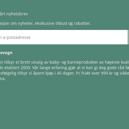
årt nyhetsbrev
sjon om nyheter, eksklusive tilbud og rabatter.
nevogn
 tilbyr et brett utvalg av baby- og barneprodukter av høyeste kvali
e etablert 2009. Vår lange erfaring gjør at vi kan gi deg gode råd f
lvfølgelig tilbyr vi åpent kjøp i 45 dager, fri frakt over 999 kr og sikk
na.