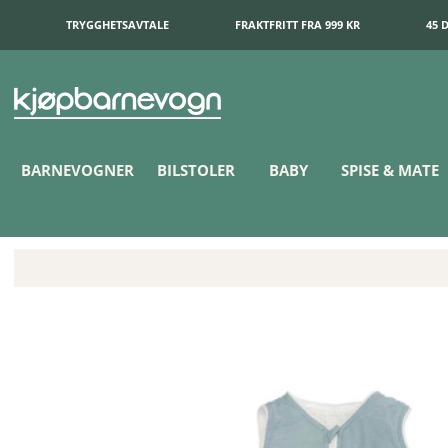
TRYGGHETSAVTALE
FRAKTFRITT FRA 999 KR
45 
BARNEVOGNER
BILSTOLER
BABY
SPISE & MATE
EasyGrow Nattpose 12-36 mnd Blue