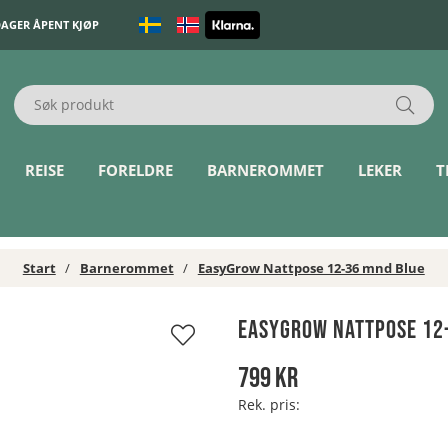
DAGER ÅPENT KJØP
REISE
FORELDRE
BARNEROMMET
LEKER
T
Start
Barnerommet
EasyGrow Nattpose 12-36 mnd Blue
EasyGrow Nattpose 12
799
kr
Rek. pris: