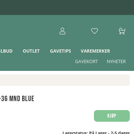
ILBUD
OUTLET
GAVETIPS
VAREMERKER
GAVEKORT
NYHETER
-36 mnd Blue
Kjøp
Lagerstatus:
På Lager - 2-5 dager