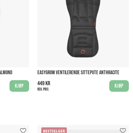
 ALMOND
EASYGROW VENTILERENDE SITTEPUTE ANTHRACITE
449 kr
Kjøp
Kjøp
Rek. pris:
BESTSELGER