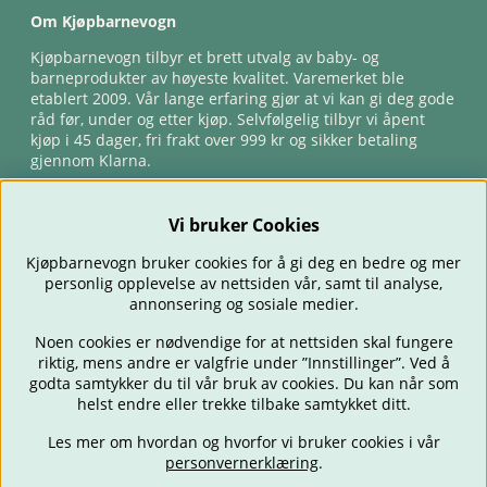
Om Kjøpbarnevogn
Kjøpbarnevogn tilbyr et brett utvalg av baby- og
barneprodukter av høyeste kvalitet. Varemerket ble
etablert 2009. Vår lange erfaring gjør at vi kan gi deg gode
råd før, under og etter kjøp. Selvfølgelig tilbyr vi åpent
kjøp i 45 dager, fri frakt over 999 kr og sikker betaling
gjennom Klarna.
Vi bruker Cookies
Kjøpbarnevogn bruker cookies for å gi deg en bedre og mer
personlig opplevelse av nettsiden vår, samt til analyse,
annonsering og sosiale medier.
Noen cookies er nødvendige for at nettsiden skal fungere
riktig, mens andre er valgfrie under ”Innstillinger”. Ved å
BARNEVOGNER
BILSTOLER
BABY
SPISE & MATE
REISE
godta samtykker du til vår bruk av cookies. Du kan når som
FORELDRE
BARNEROMMET
LEKER
TILBUD
OUTLET
helst endre eller trekke tilbake samtykket ditt.
GAVETIPS
Les mer om hvordan og hvorfor vi bruker cookies i vår
personvernerklæring
.