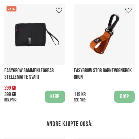
25
EASYGROW SAMMENLEGGBAR
EASYGROW STOR BARNEVOGNKROK
STELLEMATTE SVART
BRUN
299 kr
399 kr
119 kr
Kjøp
Kjøp
Rek. pris:
Rek. pris:
Andre kjøpte også: