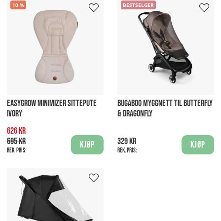
10
BESTSELGER
EASYGROW MINIMIZER SITTEPUTE
BUGABOO MYGGNETT TIL BUTTERFLY
IVORY
& DRAGONFLY
626 kr
695 kr
329 kr
Kjøp
Kjøp
Rek. pris:
Rek. pris: