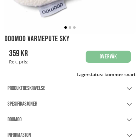
Doomoo Varmepute Sky
359
kr
Overvåk
Rek. pris:
Lagerstatus:
kommer snart
PRODUKTBESKRIVELSE
SPESIFIKASJONER
DOOMOO
INFORMASJON