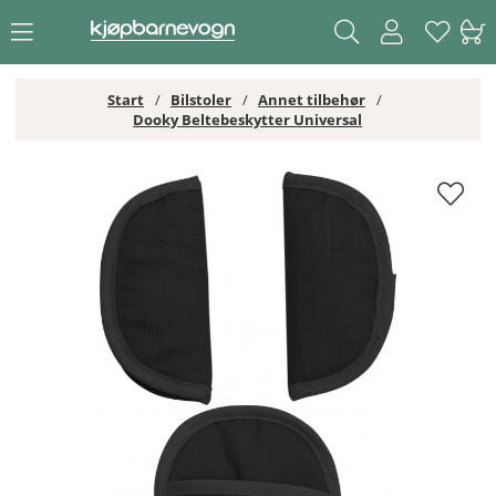
Start
Bilstoler
Annet tilbehør
Dooky Beltebeskytter Universal
Dooky Beltebeskytter Universal