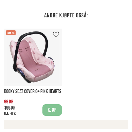
Andre kjøpte også:
50
DOOKY SEAT COVER 0+ PINK HEARTS
99 kr
199 kr
Kjøp
Rek. pris: