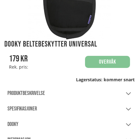
Dooky Beltebeskytter Universal
179
kr
Overvåk
Rek. pris:
Lagerstatus:
kommer snart
PRODUKTBESKRIVELSE
SPESIFIKASJONER
DOOKY