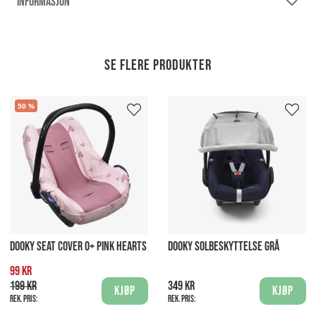
INFORMASJON
Se flere produkter
50
DOOKY SEAT COVER 0+ PINK HEARTS
DOOKY SOLBESKYTTELSE GRÅ
99 kr
199 kr
349 kr
Kjøp
Kjøp
Rek. pris:
Rek. pris: